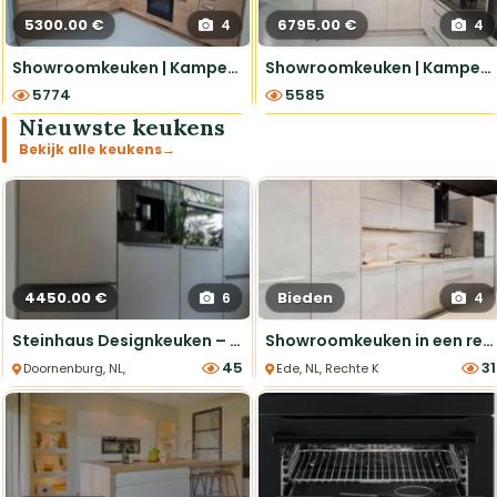
5300.00 €
6795.00 €
4
4
Showroomkeuken | Kampen | Structura Eiken Sierra
Showroomkeuken | Kampen | Riva beton wit
5774
5585
Nieuwste keukens
Bekijk alle keukens
→
4450.00 €
Bieden
6
4
Steinhaus Designkeuken – Topmerk apparatuur
Showroomkeuken in een rechte opstelling 8150,00
45
31
Doornenburg, NL, Parallel Keukens
Ede, NL, Rechte Keukens