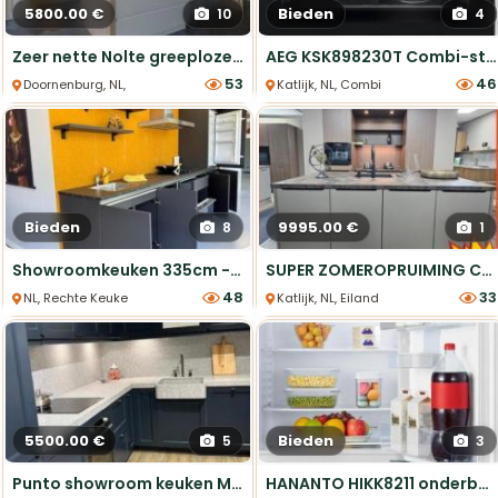
5800.00 €
Bieden
10
4
Zeer nette Nolte greeploze keuken in hoogglans
AEG KSK898230T Combi-stoomoven Showroommodel Nieuwstaat
53
46
Doornenburg, NL, Eiland Keukens
Katlijk, NL, Combi Ovens
Bieden
9995.00 €
8
1
Showroomkeuken 335cm - compleet met apparatuur
SUPER ZOMEROPRUIMING Complete showroomkookeiland met Quooker
48
33
NL, Rechte Keukens
Katlijk, NL, Eiland Keukens
5500.00 €
Bieden
5
3
Punto showroom keuken Midnight Blue 340x218cm
HANANTO HIKK8211 onderbouw koelkast wit nieuw in doos