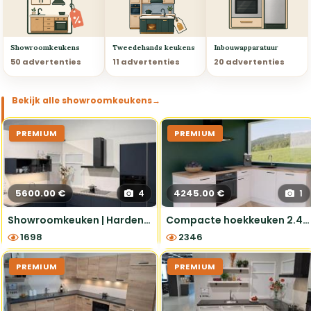
Showroomkeukens
Tweedehands keukens
Inbouwapparatuur
50 advertenties
11 advertenties
20 advertenties
Bekijk alle showroomkeukens
→
PREMIUM
PREMIUM
5600.00 €
4245.00 €
4
1
Showroomkeuken | Hardenberg | Easytouch Fjordblauw
Compacte hoekkeuken 2.42x1.87m - compleet met apparatuur inclusief montage
1698
2346
PREMIUM
PREMIUM