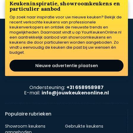
Keukeninspiratie, showroomkeukens en
particulier aanbod
Op zoek naar inspiratie voor uw nieuwe keuken? Bekijk de
recent verkochte keukens van professionele
keukenverkopers en ontdek de nieuwste trends en
mogelijkheden. Daarnaast vindt u op YourKeukenOnline.nl
een aantrekkelijk aanbod van showroomkeukens en
keukens die door particulieren worden aangeboden. Zo
vindt u eenvoudig de keuken die past bij uw wensen én
budget.
Nieuwe advertentie plaatsen
Ondersteuning:
+31 658958987
E-mail:
info@jouwkeukenonline.nl
Populaire rubrieken
Showroom keukens
Gebruikte keukens
aangeboden