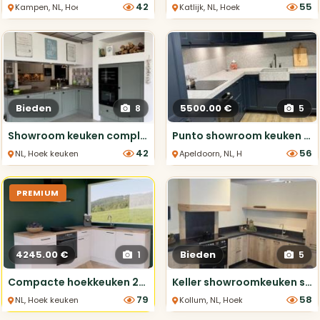
42
55
Kampen, NL, Hoek keukens
Katlijk, NL, Hoek keukens
Bieden
5500.00 €
8
5
Showroom keuken compleet met apparatuur €5.245
Punto showroom keuken Midnight Blue 340x218cm
42
56
NL, Hoek keukens
Apeldoorn, NL, Hoek keukens
PREMIUM
4245.00 €
Bieden
1
5
Compacte hoekkeuken 2.42x1.87m - compleet met apparatuur inclusief montage
Keller showroomkeuken stoer inclusief fornuis
79
58
NL, Hoek keukens
Kollum, NL, Hoek keukens