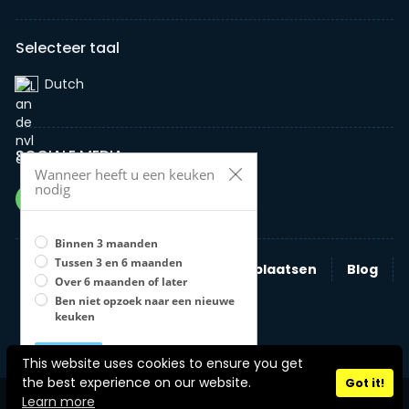
Selecteer taal
Dutch‎
SOCIALE MEDIA
Wanneer heeft u een keuken
nodig
Binnen 3 maanden
Tussen 3 en 6 maanden
Zoeken
Nieuwe advertentie plaatsen
Blog
Over 6 maanden of later
Bedrijven
Ben niet opzoek naar een nieuwe
keuken
Opslaan
U moet een optie selecteren
This website uses cookies to ensure you get
Stel zelf je keuken samen
the best experience on our website.
Got it!
Copyright © 2026 jouwkeukenonline Alle rechten voorbehouden.
Learn more
Enquête