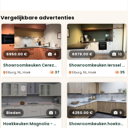
Vergelijkbare advertenties
6950.00 €
6979.00 €
4
10
Showroomkeuken Cerezo NCS met Richárd Puur Eiken
Showroomkeuken Ierssel compleet met Etna apparatuur
37
35
Elburg, NL, Hoek keukens
Elburg, NL, Hoek keukens
Bieden
4250.00 €
1
9
Hoekkeuken Magnolia - Compleet & Stijlvol
Showroomkeuken hoekopstelling houtlook 249,5x249,5 cm ETNA