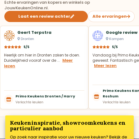
Echte ervaringen van kopers en winkels op
JouwKeukenOnline.nl.
Laat een review achter
Alle ervaringen
Geert Terpstra
Google review
Dronten
Kampen
5/5
5/5
Heerlijk om hier in Dronten zaken te doen.
Vandaag bij Primo Keuk
Meer
Duidelijkheid vooraf over de ...
geweest. Fantastisch geh
Meer lezen
lezen
Primo Keukens Kam
Primo Keukens Dronten / Harry
Roshum
Verkochte keuken
Verkochte keuken
Keukeninspiratie, showroomkeukens en
particulier aanbod
Op zoek naar inspiratie voor uw nieuwe keuken? Bekijk de