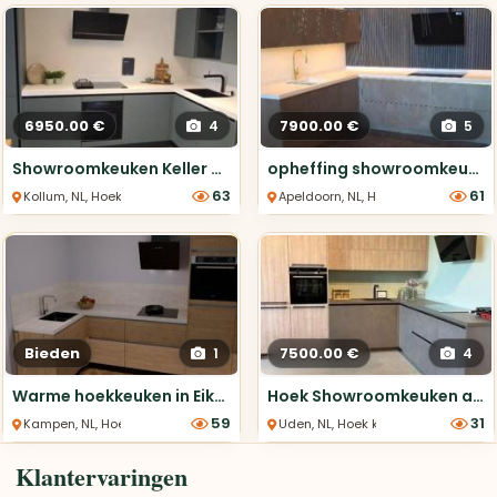
6950.00 €
7900.00 €
4
5
Showroomkeuken Keller cactus Groen zeer compleet
opheffing showroomkeuken greeploos. van €24000 voor €7900,=
63
61
Kollum, NL, Hoek keukens
Apeldoorn, NL, Hoek keukens
Bieden
7500.00 €
1
4
Warme hoekkeuken in Eiken Sierra met Greengridz werkblad
Hoek Showroomkeuken actie!
59
31
Kampen, NL, Hoek keukens
Uden, NL, Hoek keukens
Klantervaringen