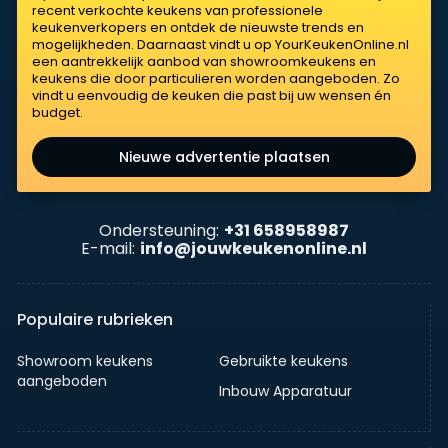
recent verkochte keukens van professionele
keukenverkopers en ontdek de nieuwste trends en
mogelijkheden. Daarnaast vindt u op YourKeukenOnline.nl
een aantrekkelijk aanbod van showroomkeukens en
keukens die door particulieren worden aangeboden. Zo
vindt u eenvoudig de keuken die past bij uw wensen én
budget.
Nieuwe advertentie plaatsen
Ondersteuning:
+31 658958987
E-mail:
info@jouwkeukenonline.nl
Populaire rubrieken
Showroom keukens
Gebruikte keukens
aangeboden
Inbouw Apparatuur