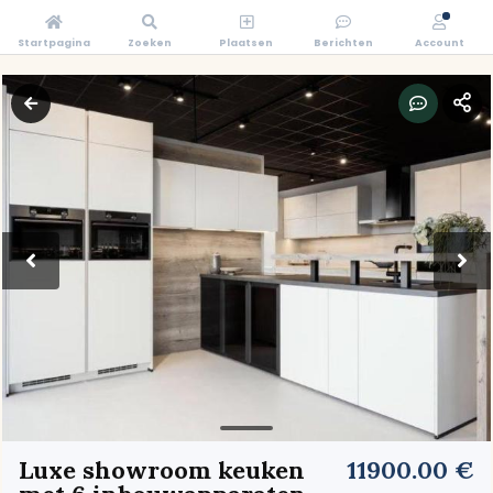
Startpagina
Zoeken
Plaatsen
Berichten
Account
Luxe showroom keuken
11900.00 €