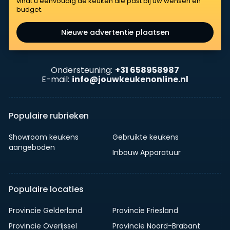
vindt u eenvoudig de keuken die past bij uw wensen én
budget.
Nieuwe advertentie plaatsen
Ondersteuning:
+31 658958987
E-mail:
info@jouwkeukenonline.nl
Populaire rubrieken
Showroom keukens
Gebruikte keukens
aangeboden
Inbouw Apparatuur
Populaire locaties
Provincie Gelderland
Provincie Friesland
Provincie Overijssel
Provincie Noord-Brabant