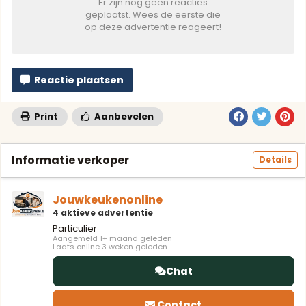
Er zijn nog geen reacties
geplaatst. Wees de eerste die
op deze advertentie reageert!
Reactie plaatsen
Print
Aanbevelen
Informatie verkoper
Details
Jouwkeukenonline
4 aktieve advertentie
Particulier
Aangemeld 1+ maand geleden
Laats online 3 weken geleden
Chat
Contact