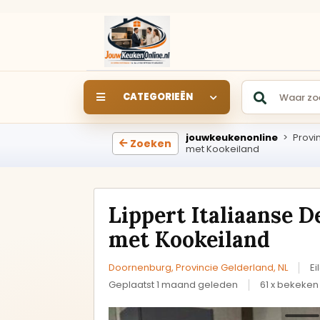
CATEGORIEËN
jouwkeukenonline
>
Provi
Zoeken
SHOWROOM
met Kookeiland
SHOWROOMKEUKEN
S
Keukens rechtstreeks uit
de showroom van een
Lippert Italiaanse 
keukendealer.
met Kookeiland
Rechte keukens
Doornenburg, Provincie Gelderland, NL
Ei
Geplaatst 1 maand geleden
61 x bekeken
Hoekkeukens