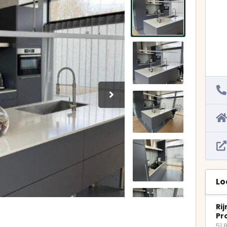
Keukens met eiland
Vaatwassers
U-keukens
Kookplaten
Minikeukens
Afzuigkappen
 particuliere keukens
ijken
Alle apparatuur bekijken
Scherpe prijzen
Snel contact
Showroommodellen en
Neem direct contact op 
tweedehands keukens
de aanbieder.
voordelig vinden.
Lo
Ri
Pr
51.8