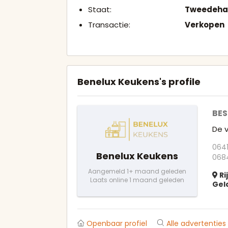
Staat:
Tweedeha
Transactie:
Verkopen
Benelux Keukens's profile
BES
De 
0641
Benelux Keukens
068
Aangemeld 1+ maand geleden
Ri
Laats online 1 maand geleden
Gel
Openbaar profiel
Alle advertenties