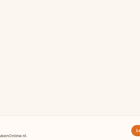
L
kenOnline.nl.