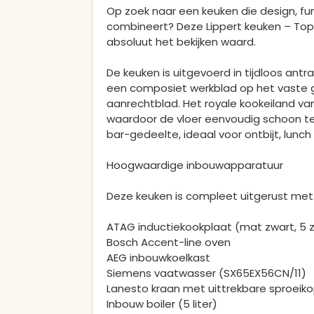
Op zoek naar een keuken die design, fu
combineert? Deze Lippert keuken – To
absoluut het bekijken waard.
De keuken is uitgevoerd in tijdloos antr
een composiet werkblad op het vaste g
aanrechtblad. Het royale kookeiland va
waardoor de vloer eenvoudig schoon te
bar-gedeelte, ideaal voor ontbijt, lunch 
Hoogwaardige inbouwapparatuur
Deze keuken is compleet uitgerust met 
ATAG inductiekookplaat (mat zwart, 5 
Bosch Accent-line oven
AEG inbouwkoelkast
Siemens vaatwasser (SX65EX56CN/11)
Lanesto kraan met uittrekbare sproeik
Inbouw boiler (5 liter)