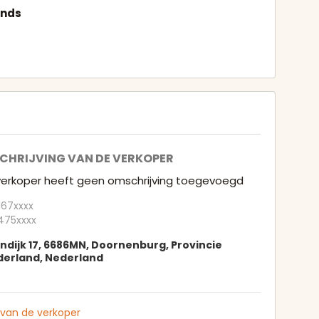
nds
CHRIJVING VAN DE VERKOPER
verkoper heeft geen omschrijving toegevoegd
67xxxx
475xxxx
jndijk 17, 6686MN, Doornenburg, Provincie
derland, Nederland
 van de verkoper