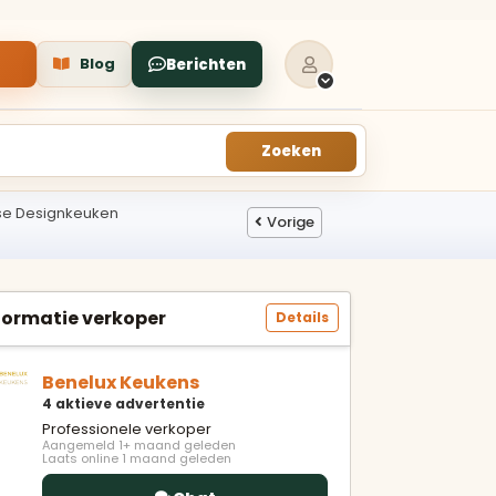
Blog
Berichten
Zoeken
anse Designkeuken
Vorige
VERKOCHT
TUU
VERKOCHTE
KEUKENS
oor
Een galerie met keukens
tot
formatie verkoper
die recent in
Details
professionele winkels zijn
verkocht.
Benelux Keukens
s
4 aktieve advertentie
Alle verkochte
keukens
Professionele verkoper
Aangemeld 1+ maand geleden
Laats online 1 maand geleden
Recent in winkels
verkocht