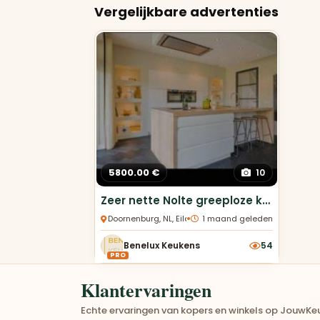
Vergelijkbare advertenties
5800.00 €
10
Zeer nette Nolte greeploze keuken in hoogglans
•
Doornenburg, NL, Eiland Keukens
1 maand geleden
Benelux Keukens
54
PRO
Klantervaringen
Echte ervaringen van kopers en winkels op JouwKeu