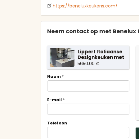
https://beneluxkeukens.com/
Neem contact op met Benelux 
Lippert Italiaanse
Designkeuken met
Kookeiland
5650.00 €
Naam
*
E-mail
*
Telefoon