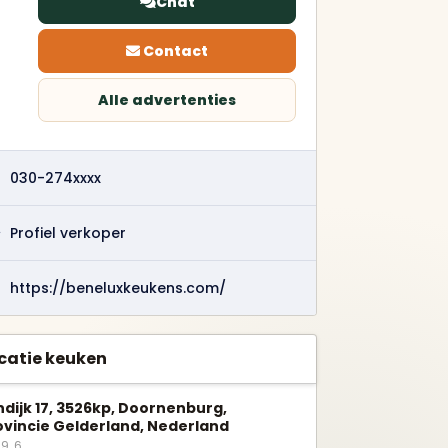
Chat
Trends en prijzen
Contact
Alle advertenties
030-274xxxx
Alle verkochte keukens
bekijken
Profiel verkoper
Service
https://beneluxkeukens.com/
met
Alles overzichtelijk op één
plek.
catie keuken
jndijk 17, 3526kp, Doornenburg,
ovincie Gelderland, Nederland
9, 6