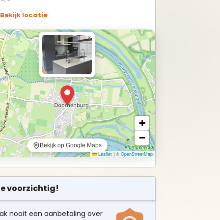
Bekijk locatie
×
+
−
Bekijk op Google Maps
Leaflet
|
©
OpenStreetMap
e voorzichtig!
ak nooit een aanbetaling over