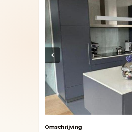
Keukens met eiland
U-keukens
Minikeukens
Alle showroomkeukens
Alle
bekijken
bek
Betrouwbare
verkopers
Geverifieerde aanbieders en
duidelijke advertenties.
Omschrijving