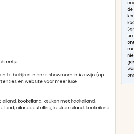
na
de
ke
ko
Ser
om
on
me
nie
chroefje
gec
wa
n te bekijken in onze showroom in Azewijn (op
on
rtenties en website voor meer luxe
 eiland, kookeiland, keuken met kookeiland,
eiland, eilandopstelling, keuken eiland, kookeiland