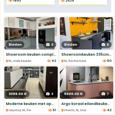
1893
2525
Bieden
Bieden
8
8
Showroom keuken compleet met apparatuur €5.245
Showroomkeuken 335cm - compleet met apparatuur
42
50
NL, Hoek keukens
NL, Rechte Keukens
3399.00 €
5500.00 €
9
7
Moderne keuken met apparatuur - 377 cm
Argo koraal eilandkeuken met Cosmolite blad
51
42
Lelystad, NL, Parallel Keukens
Utrecht, NL, Eiland Keukens