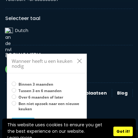
Selecteer taal
Dutch‎
SOCIALE MEDIA
Wanneer heeft u een keuken
nodig
Binnen 3 maanden
Tussen 3 en 6 maanden
Zoeken
Nieuwe advertentie plaatsen
Blog
Over 6 maanden of later
Bedrijven
Ben niet opzoek naar een nieuwe
keuken
Opslaan
U moet een optie selecteren
This website uses cookies to ensure you get
Stel zelf je keuken samen
the best experience on our website.
Got it!
Copyright © 2026 jouwkeukenonline Alle rechten voorbehouden.
Learn more