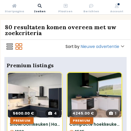
Startpagina
Zoeken
Plaatsen
Berichten
Account
80 resultaten komen overeen met uw
zoekcriteria
Sort by
Nieuwe advertentie
Premium listings
5600.00 €
4245.00 €
4
1
PREMIUM
PREMIUM
Showroomkeuken | Hardenberg | Easytouch Fjordblauw
Compacte hoekkeuken 2.42x1.87m - compleet met apparatuur inclusief montage