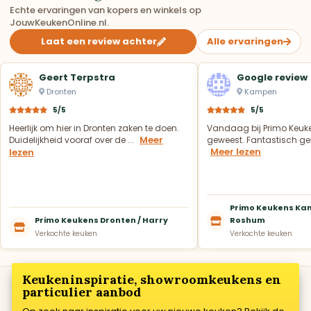
Echte ervaringen van kopers en winkels op
JouwKeukenOnline.nl.
Laat een review achter
Alle ervaringen
Geert Terpstra
Google review
Dronten
Kampen
5/5
5/5
Heerlijk om hier in Dronten zaken te doen.
Vandaag bij Primo Keuk
Meer
Duidelijkheid vooraf over de ...
geweest. Fantastisch geh
Meer lezen
lezen
Primo Keukens Kam
Primo Keukens Dronten / Harry
Roshum
Verkochte keuken
Verkochte keuken
Keukeninspiratie, showroomkeukens en
particulier aanbod