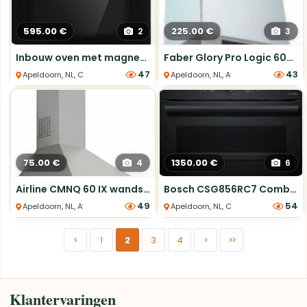
595.00 €
225.00 €
2
3
Inbouw oven met magnetron zwart, Restpartij HIMC4550 in doos
Faber Glory Pro Logic 60cm Witte Wandschouwkap
47
43
Apeldoorn, NL, Combi Ovens
Apeldoorn, NL, Afzuigkappen
75.00 €
1350.00 €
4
6
Airline CMNQ 60 IX wandschouwkap 60cm RVS nieuw
Bosch CSG856RC7 Combi-stoomoven 45cm Nieuw
49
54
Apeldoorn, NL, Afzuigkappen
Apeldoorn, NL, Combi Ovens
<
1
2
3
4
>
>>
Klantervaringen