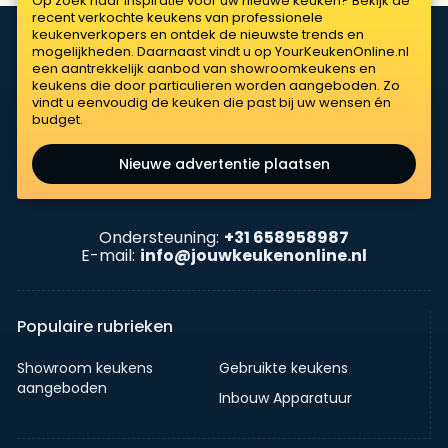
Op zoek naar inspiratie voor uw nieuwe keuken? Bekijk de
recent verkochte keukens van professionele
keukenverkopers en ontdek de nieuwste trends en
mogelijkheden. Daarnaast vindt u op YourKeukenOnline.nl
een aantrekkelijk aanbod van showroomkeukens en
keukens die door particulieren worden aangeboden. Zo
vindt u eenvoudig de keuken die past bij uw wensen én
budget.
Nieuwe advertentie plaatsen
Ondersteuning:
+31 658958987
E-mail:
info@jouwkeukenonline.nl
Populaire rubrieken
Showroom keukens
Gebruikte keukens
aangeboden
Inbouw Apparatuur