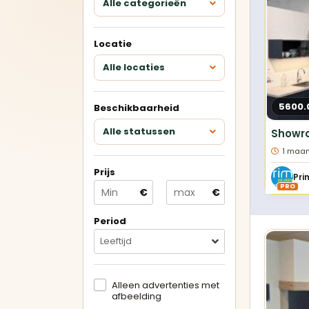
Alle categorieën
Keukens met eiland
Locatie
U-keukens
Alle locaties
Minikeukens
5600.
Beschikbaarheid
Alle showroomkeukens
Alle
Alle statussen
bekijken
bek
1 maan
Prijs
Betrouwbare
PRO
€
€
verkopers
Geverifieerde aanbieders en
duidelijke advertenties.
Period
Leeftijd
Alleen advertenties met
afbeelding