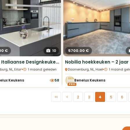
00 €
5700.00 €
10
Lippert Italiaanse Designkeuken met Kookeiland
•
•
burg, NL, Eiland Keukens
1 maand geleden
Doornenburg, NL, Hoek Keukens
1 maand gel
elux Keukens
58
Benelux Keukens
PRO
<<
<
2
3
4
5
6