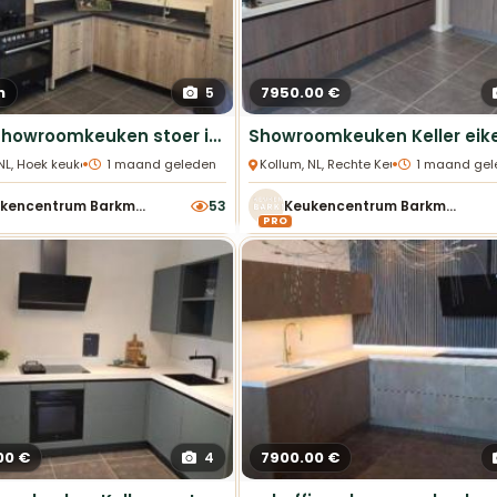
n
7950.00 €
5
Keller showroomkeuken stoer inclusief fornuis
•
•
 NL, Hoek keukens
1 maand geleden
Kollum, NL, Rechte Keukens
1 maand gel
Keukencentrum Barkmeijer
53
Keukencentrum Barkmeijer
PRO
00 €
7900.00 €
4