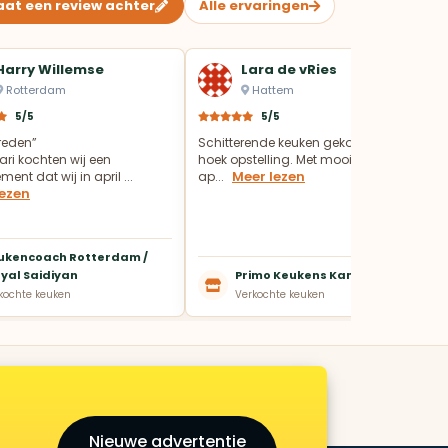
aat een review achter
Alle ervaringen
Harry Willemse
Lara de vRies
Rotterdam
Hattem
5/5
5/5
vreden”
Schitterende keuken gekocht in een
ari kochten wij een
hoek opstelling. Met mooie Pelgrim
Meer lezen
ent dat wij in april ...
ap...
lezen
ukencoach Rotterdam /
yal Saidiyan
Primo Keukens Kampen
kochte keuken
Verkochte keuken
Nieuwe advertentie