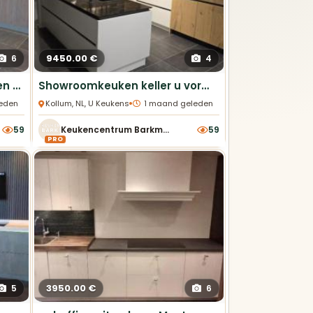
9450.00 €
6
4
Showroomkeuken Keller eiken met dekton blad
Showroomkeuken keller u vorm met luxe Bosch apparatuur
•
eden
Kollum, NL, U Keukens
1 maand geleden
59
Keukencentrum Barkmeijer
59
PRO
3950.00 €
5
6