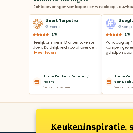
Echte ervaringen van kopers en winkels op JouwKeu
Geert Terpstra
Google
Dronten
Kamp
5/5
5/5
Heerlijk om hier in Dronten zaken te
Vandaag bij Pr
doen. Duidelijkheid vooraf over de ...
Kampen gewees
Meer lezen
geholpen door 
Primo Keukens Dronten /
Primo Keu
Harry
van Rosh
Verkochte keuken
Verkochte k
Keukeninspiratie,