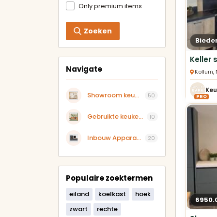
Only premium items
Zoeken
Biede
Navigate
Kollum,
Showroom keukens aangeboden
50
PRO
Gebruikte keukens
10
Inbouw Apparatuur
20
Populaire zoektermen
eiland
koelkast
hoek
6950.
zwart
rechte