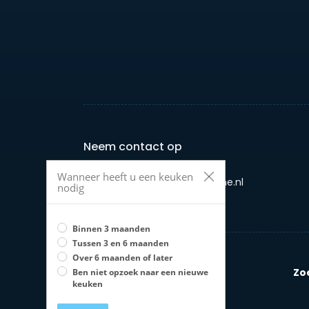
Neem contact op
Wanneer heeft u een keuken
E-mail: info@jouwkeukenonline.nl
nodig
Telefoon: +31 658958987
Binnen 3 maanden
Tussen 3 en 6 maanden
Over 6 maanden of later
Zo
Ben niet opzoek naar een nieuwe
keuken