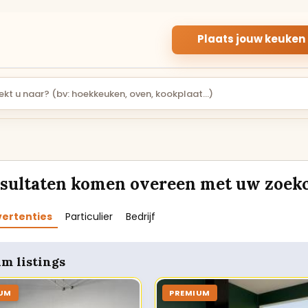
Plaats jouw keuken
PARTICULIER
APPARATUUR
PARTICULIERE
INBOUWAPPARA
KEUKENS
R
esultaten komen overeen met uw zoekc
Gebruikte keukens
Inbouwapparatuur v
aangeboden door
de keuken, van oven 
particuliere verkopers.
kookplaat.
vertenties
Particulier
Bedrijf
Rechte keukens
Ovens en magnetron
m listings
Hoekkeukens
Koelkasten
UM
PREMIUM