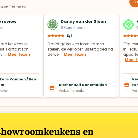
L
kenOnline.nl.
 review
Danny van der Sleen
en
Genemuiden
5/5
imo Keukens in
Prachtige keuken laten samen
”Erg te
t. Fantastisch
stellen, de verkoper luistert goed na
In Febru
Meer lezen
Meer lezen
v...
de we...
appartem
Meer 
kens Kampen / Ben
Ke
um
Kitchen4All Genemuiden
Fer
euken
Verkochte keuken
Ver
 showroomkeukens en