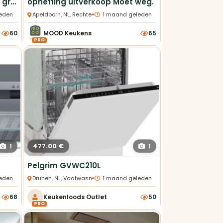
opheffing showroomkeuken greeploos. van €24000 voor €7900,=
opheffing uitverkoop Moet weg.
•
eden
Apeldoorn, NL, Rechte Keukens
1 maand geleden
60
MOOD Keukens
65
PRO
477.00 €
1
1
Pelgrim GVWC210L
•
eden
Drunen, NL, Vaatwasmachines
1 maand geleden
68
Keukenloods Outlet
50
PRO