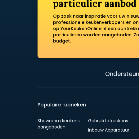
particulier aanbod
Op zoek naar inspiratie voor uw nieu
professionele keukenverkopers en on
op YourKeukenOnline.nl een aantrek
particulieren worden aangeboden. Zo 
budget.
Ondersteun
Populaire rubrieken
Showroom keukens
Gebruikte keukens
aangeboden
Inbouw Apparatuur