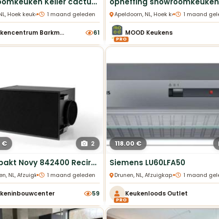
Showroomkeuken Keller cactus Groen zeer compleet
•
•
 NL, Hoek keukens
1 maand geleden
Apeldoorn, NL, Hoek keukens
1 maand gel
Keukencentrum Barkmeijer
61
MOOD Keukens
PRO
 €
118.00 €
2
Herverpakt Novy 842400 Recirculatiebox zwart met monoblock
Siemens LU60LFA50
•
•
en, NL, Afzuigkappen
1 maand geleden
Drunen, NL, Afzuigkappen
1 maand gel
keninbouwcenter
59
Keukenloods Outlet
PRO