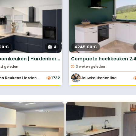
Keukens met eiland
Vaatwassers
U-keukens
Kookplaten
Minikeukens
Afzuigkappen
00 €
4245.00 €
4
 particuliere keukens
Showroomkeuken | Hardenberg | Easytouch Fjordblauw
ijken
Alle apparatuur bekijken
d geleden
3 weken geleden
Primo Keukens Hardenberg
1732
Jouwkeukenonline
Scherpe prijzen
Snel contact
Showroommodellen en
Neem direct contact op 
tweedehands keukens
de aanbieder.
voordelig vinden.