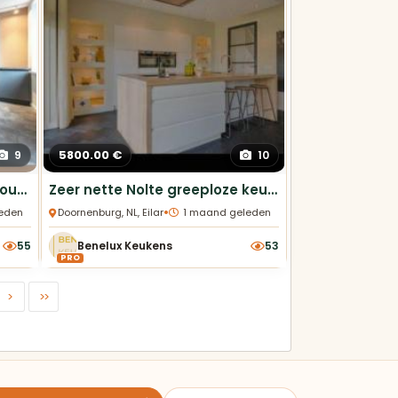
5800.00 €
9
10
Nobilia hoekkeuken – 2 jaar oud, Antraciet grijs
Zeer nette Nolte greeploze keuken in hoogglans
•
eden
Doornenburg, NL, Eiland Keukens
1 maand geleden
55
Benelux Keukens
53
PRO
>
>>