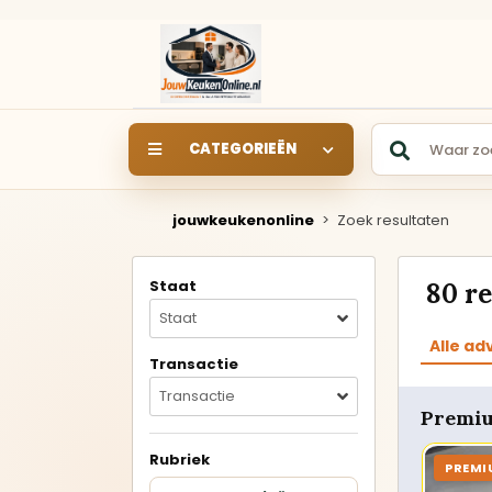
CATEGORIEËN
jouwkeukenonline
>
Zoek resultaten
SHOWROOM
SHOWROOMKEUKEN
S
Staat
80 r
Keukens rechtstreeks uit
de showroom van een
Staat
keukendealer.
Alle ad
Transactie
Rechte keukens
Transactie
Premiu
Hoekkeukens
Rubriek
PREMI