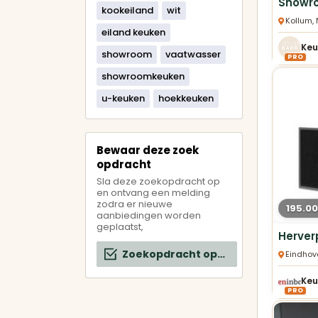
kookeiland
wit
Kollum,
eiland keuken
showroom
vaatwasser
PRO
showroomkeuken
u-keuken
hoekkeuken
Bewaar deze zoek
opdracht
Sla deze zoekopdracht op
en ontvang een melding
zodra er nieuwe
195.00
aanbiedingen worden
geplaatst,
Zoekopdracht opslaan
Eindhov
Keu
PRO