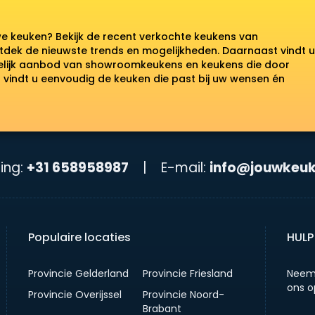
we keuken? Bekijk de recent verkochte keukens van
tdek de nieuwste trends en mogelijkheden. Daarnaast vindt u
kelijk aanbod van showroomkeukens en keukens die door
vindt u eenvoudig de keuken die past bij uw wensen én
ing:
+31 658958987
|
E-mail:
info@jouwkeuk
Populaire locaties
HULP
Provincie Gelderland
Provincie Friesland
Neem
ons o
Provincie Overijssel
Provincie Noord-
Brabant