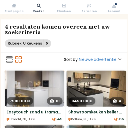
Startpagina
Zoeken
Plaatsen
Berichten
Account
4 resultaten komen overeen met uw
zoekcriteria
Rubriek: U Keukens
Sort by
Nieuwe advertentie
7500.00 €
9450.00 €
10
4
Easytouch zand ultramatte U-keuken met composiet werkblad
Showroomkeuken keller u vorm met luxe Bosch apparatuur
49
65
Utrecht, NL, U Keukens
Kollum, NL, U Keukens