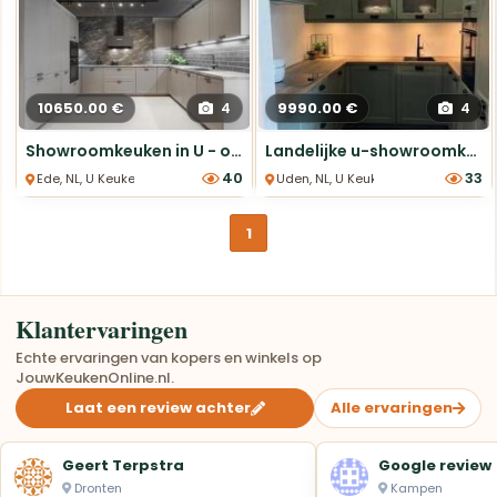
10650.00 €
9990.00 €
4
4
Showroomkeuken in U - opstelling
Landelijke u-showroomkeuken Actie
40
33
Ede, NL, U Keukens
Uden, NL, U Keukens
1
Klantervaringen
Echte ervaringen van kopers en winkels op
JouwKeukenOnline.nl.
Laat een review achter
Alle ervaringen
Geert Terpstra
Google review
Dronten
Kampen