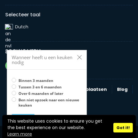
Selecteer taal
Dutch‎
SOCIALE MEDIA
Wanneer heeft u een keuken
nodig
Binnen 3 maanden
Tussen 3 en 6 maanden
Zoeken
Nieuwe advertentie plaatsen
Blog
Over 6 maanden of later
Bedrijven
Ben niet opzoek naar een nieuwe
keuken
Opslaan
U moet een optie selecteren
This website uses cookies to ensure you get
Stel zelf je keuken samen
the best experience on our website.
Got it!
Copyright © 2026 jouwkeukenonline Alle rechten voorbehouden.
Learn more
Enquête