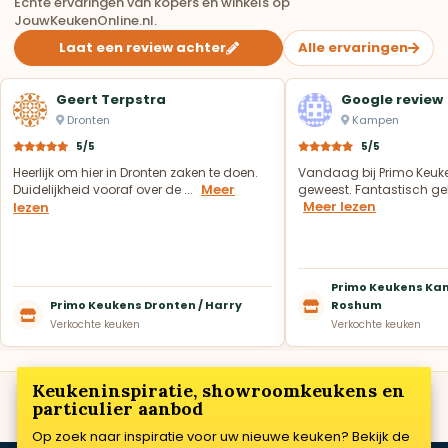
Echte ervaringen van kopers en winkels op
JouwKeukenOnline.nl.
Laat een review achter
Alle ervaringen
Geert Terpstra
Google review
Dronten
Kampen
5/5
5/5
Heerlijk om hier in Dronten zaken te doen.
Vandaag bij Primo Keuk
Meer
Duidelijkheid vooraf over de ...
geweest. Fantastisch geh
Meer lezen
lezen
Primo Keukens Kam
Primo Keukens Dronten / Harry
Roshum
Verkochte keuken
Verkochte keuken
Keukeninspiratie, showroomkeukens en
particulier aanbod
Op zoek naar inspiratie voor uw nieuwe keuken? Bekijk de