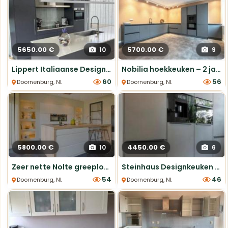
5650.00 €
5700.00 €
10
9
Lippert Italiaanse Designkeuken met Kookeiland
Nobilia hoekkeuken – 2 jaar oud, Antraciet grijs
60
56
Doornenburg, NL, Eiland Keukens
Doornenburg, NL, Hoek Keukens
5800.00 €
4450.00 €
10
6
Zeer nette Nolte greeploze keuken in hoogglans
Steinhaus Designkeuken – Topmerk apparatuur
54
46
Doornenburg, NL, Eiland Keukens
Doornenburg, NL, Parallel Keukens