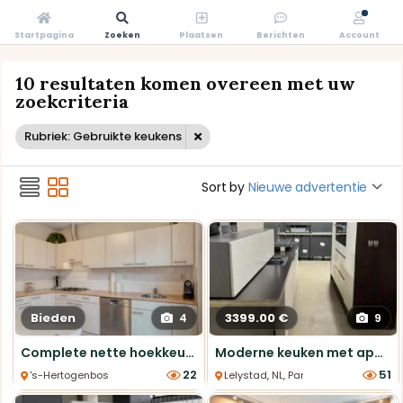
Startpagina
Zoeken
Plaatsen
Berichten
Account
10 resultaten komen overeen met uw
zoekcriteria
Rubriek: Gebruikte keukens
Sort by
Nieuwe advertentie
Bieden
3399.00 €
4
9
Complete nette hoekkeuken (zelf te demonteren)
Moderne keuken met apparatuur - 377 cm
22
51
's-Hertogenbosch, NL, Hoek Keukens
Lelystad, NL, Parallel Keukens