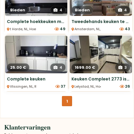
Bieden
Bieden
4
4
Complete hoekkeuken met inbouwapparatuur
Tweedehands keuken te koop
49
43
t Harde, NL, Hoek Keukens
Amsterdam, NL, Rechte Keukens
25.00 €
1699.00 €
4
3
Complete keuken
Keuken Compleet 2773 is nu afgeprijsd van €2349 naar €1699
37
26
Vlissingen, NL, Rechte Keukens
Lelystad, NL, Hoek Keukens
1
Klantervaringen