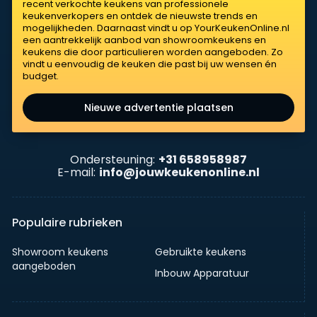
recent verkochte keukens van professionele
keukenverkopers en ontdek de nieuwste trends en
mogelijkheden. Daarnaast vindt u op YourKeukenOnline.nl
een aantrekkelijk aanbod van showroomkeukens en
keukens die door particulieren worden aangeboden. Zo
vindt u eenvoudig de keuken die past bij uw wensen én
budget.
Nieuwe advertentie plaatsen
Ondersteuning:
+31 658958987
E-mail:
info@jouwkeukenonline.nl
Populaire rubrieken
Showroom keukens
Gebruikte keukens
aangeboden
Inbouw Apparatuur