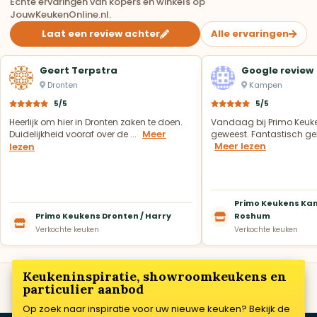
Echte ervaringen van kopers en winkels op
JouwKeukenOnline.nl.
Laat een review achter
Alle ervaringen
Geert Terpstra
Google review
Dronten
Kampen
5/5
5/5
Heerlijk om hier in Dronten zaken te doen.
Vandaag bij Primo Keuk
Meer
Duidelijkheid vooraf over de ...
geweest. Fantastisch geh
Meer lezen
lezen
Primo Keukens Kam
Primo Keukens Dronten / Harry
Roshum
Verkochte keuken
Verkochte keuken
Keukeninspiratie, showroomkeukens en
particulier aanbod
Op zoek naar inspiratie voor uw nieuwe keuken? Bekijk de