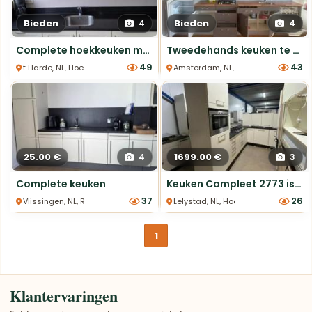
Bieden
Bieden
4
4
Complete hoekkeuken met inbouwapparatuur
Tweedehands keuken te koop
49
43
t Harde, NL, Hoek Keukens
Amsterdam, NL, Rechte Keukens
25.00 €
1699.00 €
4
3
Complete keuken
Keuken Compleet 2773 is nu afgeprijsd van €2349 naar €1699
37
26
Vlissingen, NL, Rechte Keukens
Lelystad, NL, Hoek Keukens
1
Klantervaringen