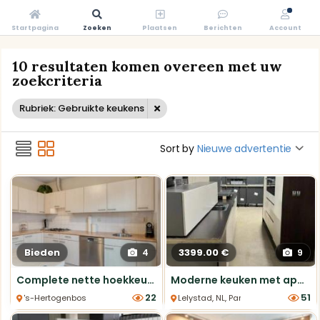
Startpagina
Zoeken
Plaatsen
Berichten
Account
10 resultaten komen overeen met uw
zoekcriteria
Rubriek: Gebruikte keukens
Sort by
Nieuwe advertentie
Bieden
3399.00 €
4
9
Complete nette hoekkeuken (zelf te demonteren)
Moderne keuken met apparatuur - 377 cm
22
51
's-Hertogenbosch, NL, Hoek Keukens
Lelystad, NL, Parallel Keukens