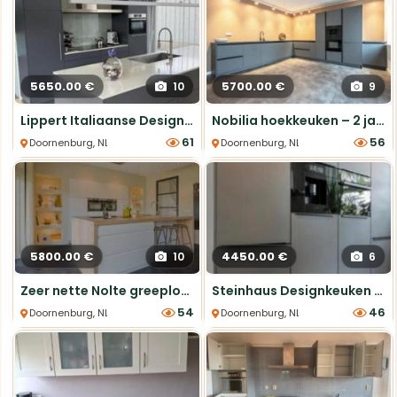
5650.00 €
5700.00 €
10
9
Lippert Italiaanse Designkeuken met Kookeiland
Nobilia hoekkeuken – 2 jaar oud, Antraciet grijs
61
56
Doornenburg, NL, Eiland Keukens
Doornenburg, NL, Hoek Keukens
5800.00 €
4450.00 €
10
6
Zeer nette Nolte greeploze keuken in hoogglans
Steinhaus Designkeuken – Topmerk apparatuur
54
46
Doornenburg, NL, Eiland Keukens
Doornenburg, NL, Parallel Keukens