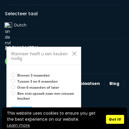
Selecteer taal
Dutch‎
SOCIALE MEDIA
Wanneer heeft u een keuken
nodig
Binnen 3 maanden
Tussen 3 en 6 maanden
Zoeken
Nieuwe advertentie plaatsen
Blog
Over 6 maanden of later
Bedrijven
Ben niet opzoek naar een nieuwe
keuken
Opslaan
U moet een optie selecteren
This website uses cookies to ensure you get
Stel zelf je keuken samen
the best experience on our website.
Got it!
Copyright © 2026 jouwkeukenonline Alle rechten voorbehouden.
Learn more
Enquête