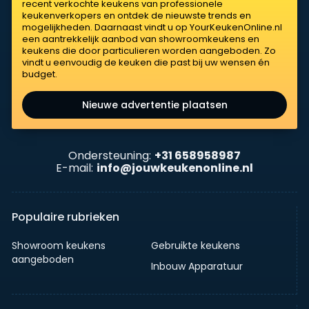
recent verkochte keukens van professionele
keukenverkopers en ontdek de nieuwste trends en
mogelijkheden. Daarnaast vindt u op YourKeukenOnline.nl
een aantrekkelijk aanbod van showroomkeukens en
keukens die door particulieren worden aangeboden. Zo
vindt u eenvoudig de keuken die past bij uw wensen én
budget.
Nieuwe advertentie plaatsen
Ondersteuning:
+31 658958987
E-mail:
info@jouwkeukenonline.nl
Populaire rubrieken
Showroom keukens
Gebruikte keukens
aangeboden
Inbouw Apparatuur