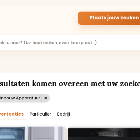
Plaats jouw keuken
PARTICULIER
APPARATUUR
PARTICULIERE
INBOUWAPPARA
KEUKENS
R
esultaten komen overeen met uw zoekc
Gebruikte keukens
Inbouwapparatuur v
aangeboden door
de keuken, van oven 
particuliere verkopers.
kookplaat.
: Inbouw Apparatuur
Rechte keukens
Ovens en magnetron
vertenties
Particulier
Bedrijf
Hoekkeukens
Koelkasten