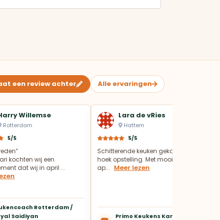
aat een review achter
Alle ervaringen
Harry Willemse
Lara de vRies
Rotterdam
Hattem
5/5
5/5
vreden”
Schitterende keuken gekocht in een
ari kochten wij een
hoek opstelling. Met mooie Pelgrim
Meer lezen
ent dat wij in april ...
ap...
lezen
ukencoach Rotterdam /
yal Saidiyan
Primo Keukens Kampen