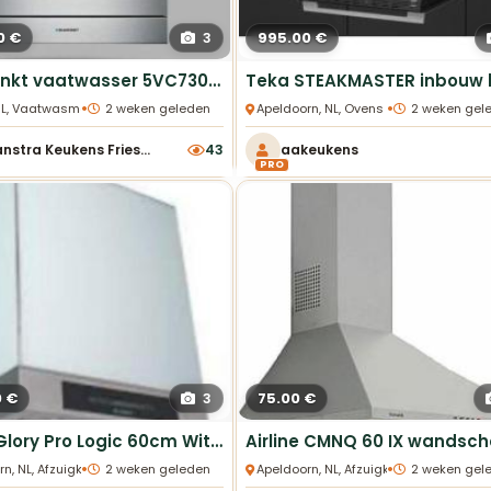
0 €
995.00 €
3
Blaupunkt vaatwasser 5VC730XA showroommodel nieuwstaat
•
•
, NL, Vaatwasmachines
2 weken geleden
Apeldoorn, NL, Ovens
2 weken gel
Haanstra Keukens Friesland
43
aakeukens
PRO
0 €
75.00 €
3
Faber Glory Pro Logic 60cm Witte Wandschouwkap
•
•
rn, NL, Afzuigkappen
2 weken geleden
Apeldoorn, NL, Afzuigkappen
2 weken gel