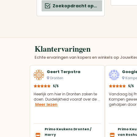
Zoekopdracht opslaan
Klantervaringen
Echte ervaringen van kopers en winkels op JouwKeu
Geert Terpstra
Google
Dronten
Kamp
5/5
5/5
Heerlijk om hier in Dronten zaken te
Vandaag bij Pr
doen. Duidelijkheid vooraf over de ...
Kampen gewees
Meer lezen
geholpen door 
Primo Keukens Dronten /
Primo Keu
Harry
van Rosh