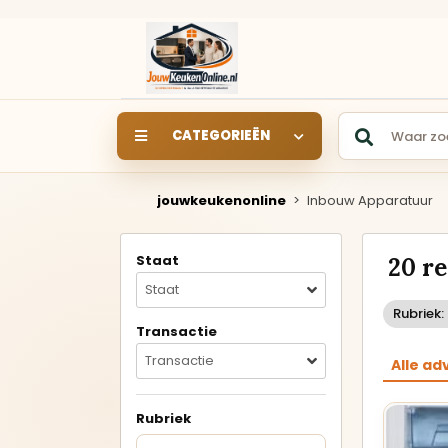
CATEGORIEËN
jouwkeukenonline
>
Inbouw Apparatuur
SHOWROOM
SHOWROOMKEUKEN
S
Staat
20 r
Keukens rechtstreeks uit
de showroom van een
Staat
keukendealer.
Rubriek
Transactie
Rechte keukens
Transactie
Alle ad
Hoekkeukens
Rubriek