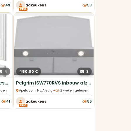
49
aakeukens
53
PRO
450.00 €
4
3
HANANTO HIKVC17811 Koelvriescombinatie 178cm Nieuw
Pelgrim ISW770RVS inbouw afzuigkap 70cm nieuw
•
eden
Apeldoorn, NL, Afzuigkappen
2 weken geleden
41
aakeukens
55
PRO