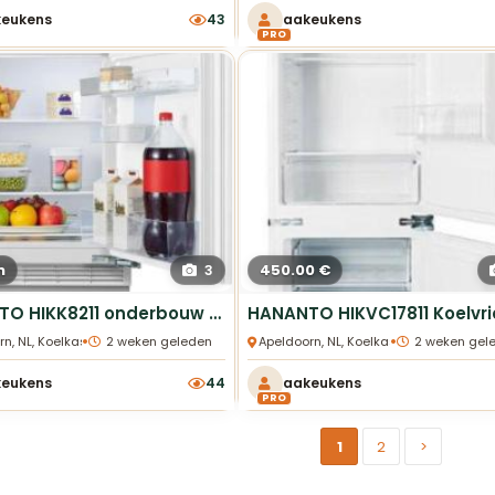
keukens
43
aakeukens
PRO
n
450.00 €
3
HANANTO HIKK8211 onderbouw koelkast wit nieuw in doos
•
•
rn, NL, Koelkasten
2 weken geleden
Apeldoorn, NL, Koelkasten
2 weken gel
keukens
44
aakeukens
PRO
1
2
>