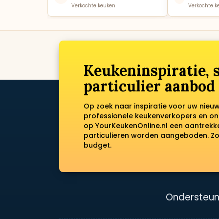
Verkochte keuken
Verkochte k
Keukeninspiratie,
particulier aanbod
Op zoek naar inspiratie voor uw nieu
professionele keukenverkopers en on
op YourKeukenOnline.nl een aantrek
particulieren worden aangeboden. Zo 
budget.
Ondersteun