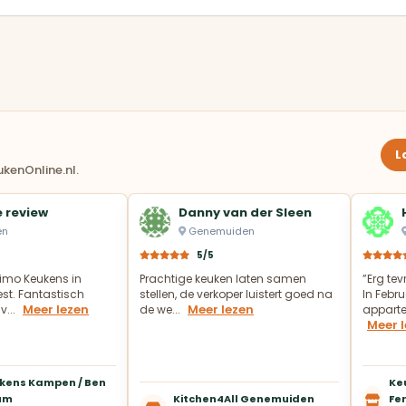
L
kenOnline.nl.
 review
Danny van der Sleen
en
Genemuiden
5/5
imo Keukens in
Prachtige keuken laten samen
”Erg te
t. Fantastisch
stellen, de verkoper luistert goed na
In Febru
Meer lezen
Meer lezen
v...
de we...
appartem
Meer 
kens Kampen / Ben
Ke
um
Kitchen4All Genemuiden
Fer