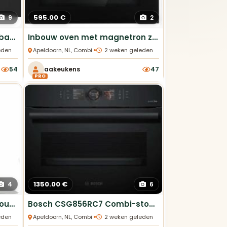
595.00 €
9
2
Teka STEAKMASTER inbouw bakoven, SteakGrill. Gaaf showmodel!
Inbouw oven met magnetron zwart, Restpartij HIMC4550 in doos
•
eden
Apeldoorn, NL, Combi Ovens
2 weken geleden
54
aakeukens
47
PRO
1350.00 €
4
6
Airline CMNQ 60 IX wandschouwkap 60cm RVS nieuw
Bosch CSG856RC7 Combi-stoomoven 45cm Nieuw
•
eden
Apeldoorn, NL, Combi Ovens
2 weken geleden