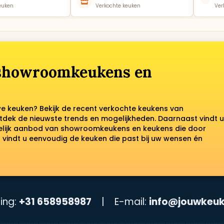
euken
Verkochte keuken
Ver
 showroomkeukens en
we keuken? Bekijk de recent verkochte keukens van
tdek de nieuwste trends en mogelijkheden. Daarnaast vindt u
kelijk aanbod van showroomkeukens en keukens die door
vindt u eenvoudig de keuken die past bij uw wensen én
ing:
+31 658958987
|
E-mail:
info@jouwkeuk