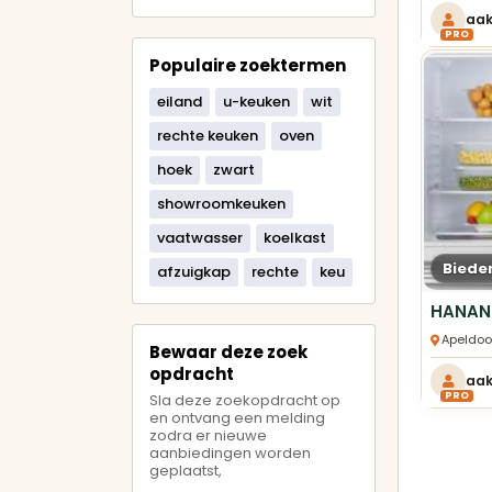
aa
PRO
Populaire zoektermen
eiland
u-keuken
wit
rechte keuken
oven
hoek
zwart
showroomkeuken
vaatwasser
koelkast
Biede
afzuigkap
rechte
keu
Apeldoo
Bewaar deze zoek
opdracht
aa
PRO
Sla deze zoekopdracht op
en ontvang een melding
zodra er nieuwe
aanbiedingen worden
geplaatst,