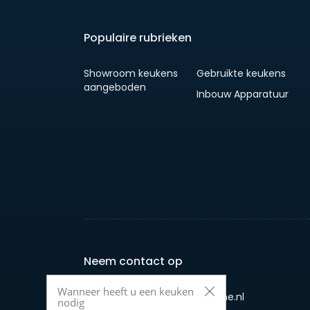
Populaire rubrieken
Showroom keukens
Gebruikte keukens
aangeboden
Inbouw Apparatuur
Neem contact op
Wanneer heeft u een keuken
E-mail: info@jouwkeukenonline.nl
nodig