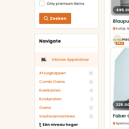
Only premium items
495.0
Zoeken
Katlijk
Navigate
PRO
Inbouw Apparatuur
Afzuigkappen
6
Combi Ovens
5
Koelkasten
4
Kookplaten
1
225.0
Ovens
2
Vaatwasmachines
2
Apeldoo
Eén niveau hoger