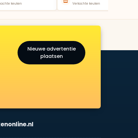
kochte keuken
Verkochte keuken
Nieuwe advertentie
plaatsen
enonline.nl