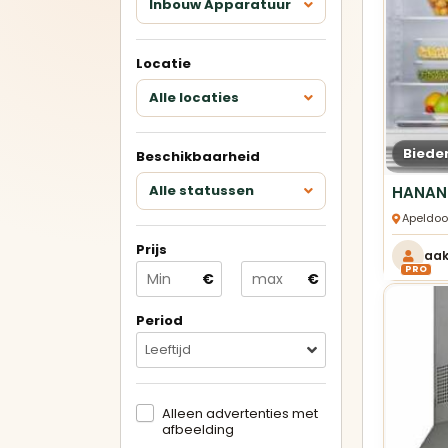
Inbouw Apparatuur
Keukens met eiland
Locatie
U-keukens
Alle locaties
Minikeukens
Biede
Beschikbaarheid
Alle showroomkeukens
Alle
Alle statussen
bekijken
bek
Apeldoo
Prijs
aa
Betrouwbare
PRO
€
€
verkopers
Geverifieerde aanbieders en
duidelijke advertenties.
Period
Leeftijd
Alleen advertenties met
afbeelding