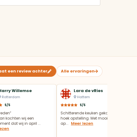
aat een review achter
Alle ervaringen
Harry Willemse
Lara de vRies
Rotterdam
Hattem
5/5
5/5
vreden”
Schitterende keuken gekocht in een
ari kochten wij een
hoek opstelling. Met mooie Pelgrim
Meer lezen
ent dat wij in april ...
ap...
lezen