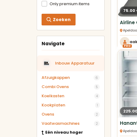
Only premium items
75.00
Zoeken
Apeldoo
aa
Navigate
PRO
Inbouw Apparatuur
Afzuigkappen
6
Combi Ovens
5
Koelkasten
4
Kookplaten
1
225.0
Ovens
2
Vaatwasmachines
2
Apeldoo
Eén niveau hoger