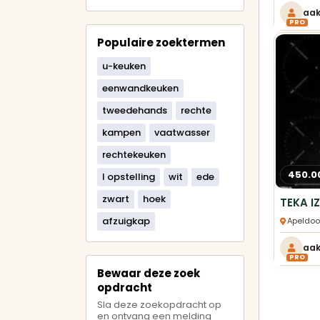
aa
PRO
Populaire zoektermen
u-keuken
eenwandkeuken
tweedehands
rechte
kampen
vaatwasser
rechtekeuken
450.0
l opstelling
wit
ede
zwart
hoek
afzuigkap
Apeldoo
aa
PRO
Bewaar deze zoek
opdracht
Sla deze zoekopdracht op
en ontvang een melding