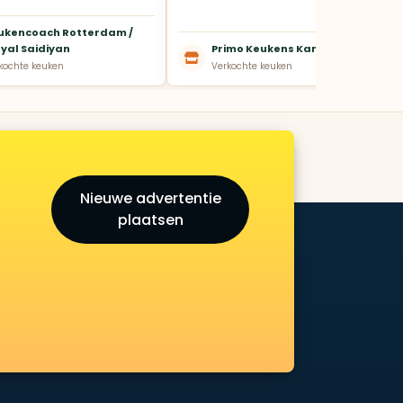
ukencoach Rotterdam /
yal Saidiyan
Primo Keukens Kampen
kochte keuken
Verkochte keuken
Nieuwe advertentie
plaatsen