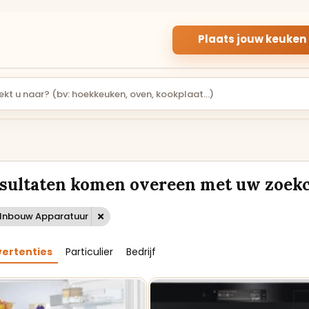
Plaats jouw keuken
PARTICULIER
APPARATUUR
PARTICULIERE
INBOUWAPPARA
KEUKENS
R
esultaten komen overeen met uw zoekc
Gebruikte keukens
Inbouwapparatuur v
aangeboden door
de keuken, van oven 
particuliere verkopers.
kookplaat.
: Inbouw Apparatuur
Rechte keukens
Ovens en magnetron
vertenties
Particulier
Bedrijf
Hoekkeukens
Koelkasten