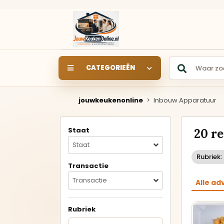
CATEGORIEËN
jouwkeukenonline
>
Inbouw Apparatuur
SHOWROOM
SHOWROOMKEUKEN
S
Staat
20 r
Keukens rechtstreeks uit
de showroom van een
Staat
keukendealer.
Rubriek
Transactie
Rechte keukens
Transactie
Alle ad
Hoekkeukens
Rubriek