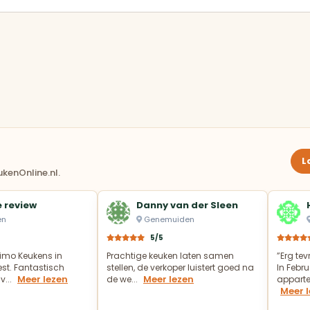
L
kenOnline.nl.
 review
Danny van der Sleen
en
Genemuiden
5/5
imo Keukens in
Prachtige keuken laten samen
”Erg te
t. Fantastisch
stellen, de verkoper luistert goed na
In Febru
Meer lezen
Meer lezen
v...
de we...
appartem
Meer 