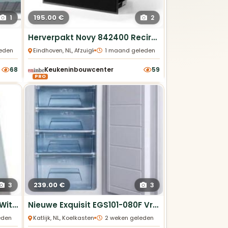
195.00 €
1
2
Herverpakt Novy 842400 Recirculatiebox zwart met monoblock
•
eden
Eindhoven, NL, Afzuigkappen
1 maand geleden
68
Keukeninbouwcenter
59
PRO
239.00 €
3
3
Faber Glory Pro Logic 60cm Witte Wandschouwkap
Nieuwe Exquisit EGS101-080F Vriezer 80L - In Doos
•
eden
Katlijk, NL, Koelkasten
2 weken geleden