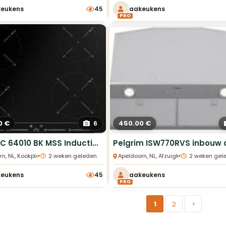
keukens
45
aakeukens
PRO
0 €
450.00 €
6
TEKA IZC 64010 BK MSS Inductiekookplaat 60cm 4 zones
•
•
rn, NL, Kookplaten
2 weken geleden
Apeldoorn, NL, Afzuigkappen
2 weken gel
keukens
45
aakeukens
PRO
1
2
>