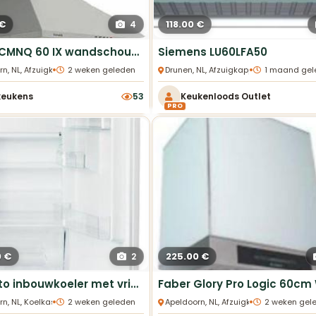
 €
118.00 €
4
Airline CMNQ 60 IX wandschouwkap 60cm RVS nieuw
Siemens LU60LFA50
•
•
rn, NL, Afzuigkappen
2 weken geleden
Drunen, NL, Afzuigkappen
1 maand gel
keukens
53
Keukenloods Outlet
PRO
0 €
225.00 €
2
Hananto inbouwkoeler met vriesvak 102cm sleepdeur nieuw
•
•
rn, NL, Koelkasten
2 weken geleden
Apeldoorn, NL, Afzuigkappen
2 weken gel