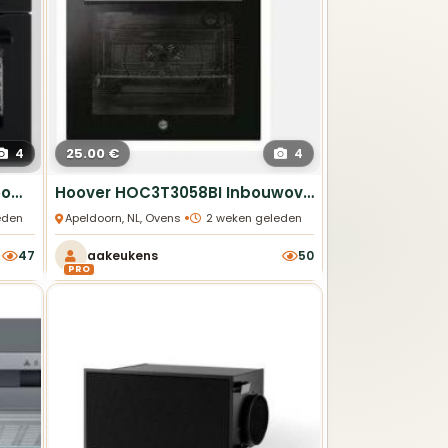
Trends en prijzen
25.00 €
4
4
Alle verkochte keukens
AEG KSK898230T Combi-stoomoven Showroommodel Nieuwstaat
Hoover HOC3T3058BI Inbouwoven 60cm Nieuw
bekijken
•
eden
Apeldoorn, NL, Ovens
2 weken geleden
47
aakeukens
50
Service
PRO
met
Alles overzichtelijk op één
plek.