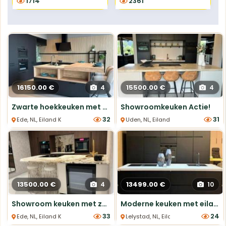
1714
2361
16150.00 €
15500.00 €
4
4
Zwarte hoekkeuken met eiland
Showroomkeuken Actie!
32
31
Ede, NL, Eiland Keukens
Uden, NL, Eiland Keukens
13500.00 €
13499.00 €
4
10
Showroom keuken met zeer exclusief werkblad en 7 apparaten!
Moderne keuken met eiland en nieuw apparatuur
33
24
Ede, NL, Eiland Keukens
Lelystad, NL, Eiland Keukens