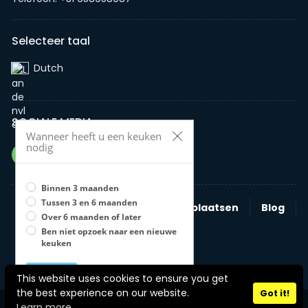
Selecteer taal
Dutch‎
SOCIALE MEDIA
Wanneer heeft u een keuken
nodig
Binnen 3 maanden
Tussen 3 en 6 maanden
Zoeken
Nieuwe advertentie plaatsen
Blog
Over 6 maanden of later
Bedrijven
Ben niet opzoek naar een nieuwe
keuken
Opslaan
U moet een optie selecteren
This website uses cookies to ensure you get
Stel zelf je keuken samen
the best experience on our website.
Got it!
Copyright © 2026 jouwkeukenonline Alle rechten voorbehouden.
Learn more