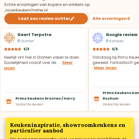
Echte ervaringen van kopers en winkels op
JouwKeukenOnline.nl.
Laat een review achter
Alle ervaringen
Geert Terpstra
Google review
Dronten
Kampen
5/5
5/5
Heerlijk om hier in Dronten zaken te doen.
Vandaag bij Primo Keuk
Meer
Duidelijkheid vooraf over de ...
geweest. Fantastisch geh
Meer lezen
lezen
Primo Keukens Kam
Primo Keukens Dronten / Harry
Roshum
Verkochte keuken
Verkochte keuken
Keukeninspiratie, showroomkeukens en
particulier aanbod