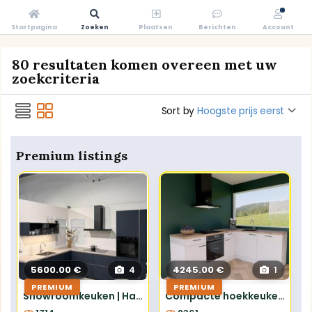
Startpagina
Zoeken
Plaatsen
Berichten
Account
80 resultaten komen overeen met uw
zoekcriteria
Sort by
Hoogste prijs eerst
Premium listings
5600.00 €
4245.00 €
4
1
PREMIUM
PREMIUM
Showroomkeuken | Hardenberg | Easytouch Fjordblauw
Compacte hoekkeuken 2.42x1.87m - compleet met apparatuur inclusief montage