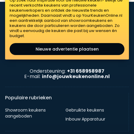
Op zoek naar inspiratie voor uw nieuwe keuken? Bekijk de
recent verkochte keukens van professionele
keukenverkopers en ontdek de nieuwste trends en
mogelijkheden. Daarnaast vindt u op YourKeukenOnline.nl
een aantrekkelijk aanbod van showroomkeukens en
keukens die door particulieren worden aangeboden. Zo
vindt u eenvoudig de keuken die past bij uw wensen én
budget.
Nieuwe advertentie plaatsen
Ondersteuning:
+31 658958987
E-mail:
info@jouwkeukenonline.nl
Populaire rubrieken
Showroom keukens
Gebruikte keukens
aangeboden
Inbouw Apparatuur