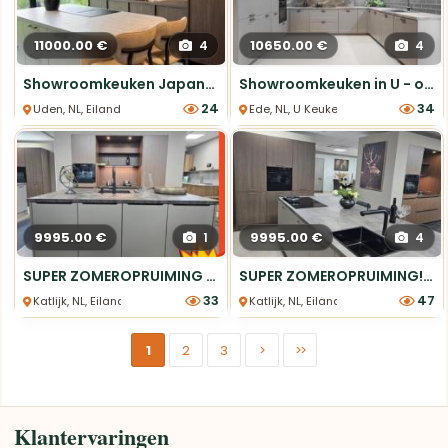
11000.00 €
10650.00 €
4
4
Showroomkeuken Japandi met eiland Actie!
Showroomkeuken in U - opstelling
24
34
Uden, NL, Eiland Keukens
Ede, NL, U Keukens
9995.00 €
9995.00 €
1
4
SUPER ZOMEROPRUIMING Complete showroomkookeiland met Quooker
SUPER ZOMEROPRUIMING! Keukeneiland en kastenwand
33
47
Katlijk, NL, Eiland Keukens
Katlijk, NL, Eiland Keukens
1
2
3
>
>>
Klantervaringen