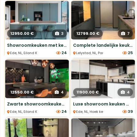
12950.00 €
12799.00 €
3
7
Showroomkeuken met keramiek werkblad en 6 apparaten
Complete landelijke keuken met nieuwe apparatuur
24
25
Ede, NL, Eiland Keukens
Lelystad, NL, Parallel Keukens
12550.00 €
11900.00 €
4
4
Zwarte showroomkeuken met Quooker en 5 apparaten!
Luxe showroom keuken met 6 inbouwapparaten
24
39
Ede, NL, Eiland Keukens
Ede, NL, Hoek keukens