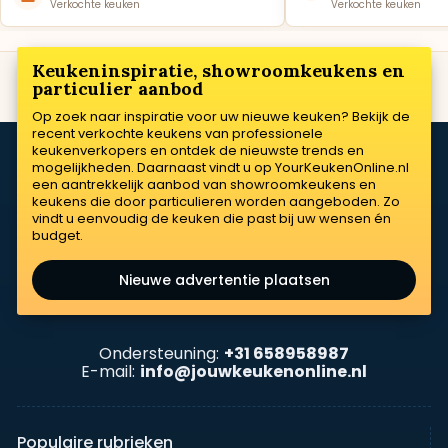
Verkochte keuken
Verkochte keuken
Keukeninspiratie, showroomkeukens en
particulier aanbod
Op zoek naar inspiratie voor uw nieuwe keuken? Bekijk de
recent verkochte keukens van professionele
keukenverkopers en ontdek de nieuwste trends en
mogelijkheden. Daarnaast vindt u op YourKeukenOnline.nl
een aantrekkelijk aanbod van showroomkeukens en
keukens die door particulieren worden aangeboden. Zo
vindt u eenvoudig de keuken die past bij uw wensen én
budget.
Nieuwe advertentie plaatsen
Ondersteuning:
+31 658958987
E-mail:
info@jouwkeukenonline.nl
Populaire rubrieken