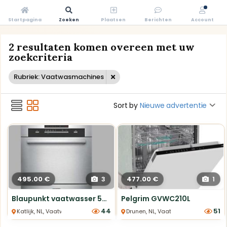
Startpagina
Zoeken
Plaatsen
Berichten
Account
2 resultaten komen overeen met uw
zoekcriteria
Rubriek: Vaatwasmachines
Sort by
Nieuwe advertentie
495.00 €
477.00 €
3
1
Blaupunkt vaatwasser 5VC730XA showroommodel nieuwstaat
Pelgrim GVWC210L
44
51
Katlijk, NL, Vaatwasmachines
Drunen, NL, Vaatwasmachines