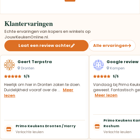
Klantervaringen
Echte ervaringen van kopers en winkels op
JouwKeukenOnline.nl.
Laat een review achter
Alle ervaringen
Geert Terpstra
Google review
Dronten
Kampen
5/5
5/5
Heerlijk om hier in Dronten zaken te doen.
Vandaag bij Primo Keuk
Meer
Duidelijkheid vooraf over de ...
geweest. Fantastisch geh
Meer lezen
lezen
Primo Keukens Kam
Primo Keukens Dronten / Harry
Roshum
Verkochte keuken
Verkochte keuken