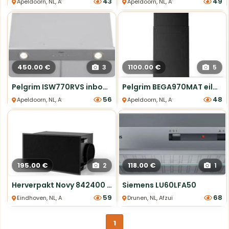
43
49
Apeldoorn, NL, Afzuigkappen
Apeldoorn, NL, Afzuigkappen
450.00 €
1100.00 €
3
5
Pelgrim ISW770RVS inbouw
afzuigkap
70cm nieuw
Pelgrim BEGA970MAT eilandschouwkap 90cm nieuw
56
48
Apeldoorn, NL, Afzuigkappen
Apeldoorn, NL, Afzuigkappen
195.00 €
118.00 €
2
1
Herverpakt Novy 842400 Recirculatiebox zwart met monoblock
Siemens LU60LFA50
59
68
Eindhoven, NL, Afzuigkappen
Drunen, NL, Afzuigkappen
1