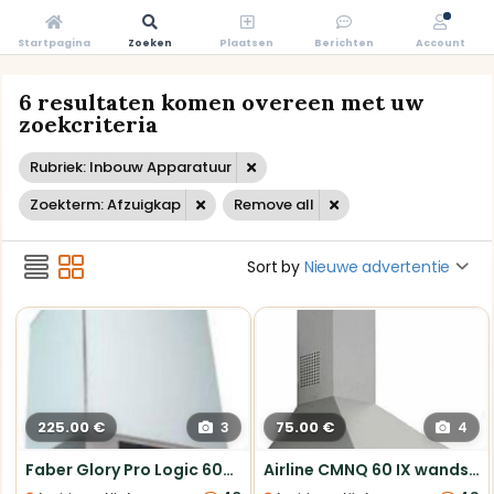
Startpagina
Zoeken
Plaatsen
Berichten
Account
6 resultaten komen overeen met uw
zoekcriteria
Rubriek: Inbouw Apparatuur
Zoekterm: Afzuigkap
Remove all
Sort by
Nieuwe advertentie
225.00 €
75.00 €
3
4
Faber Glory Pro Logic 60cm Witte Wandschouwkap
Airline CMNQ 60 IX wandschouwkap 60cm RVS nieuw