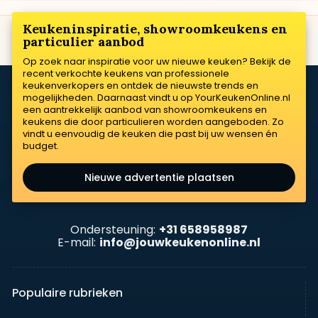
Keukeninspiratie, showroomkeukens en
particulier aanbod
Op zoek naar inspiratie voor uw nieuwe keuken? Bekijk de
recent verkochte keukens van professionele
keukenverkopers en ontdek de nieuwste trends en
mogelijkheden. Daarnaast vindt u op YourKeukenOnline.nl
een aantrekkelijk aanbod van showroomkeukens en
keukens die door particulieren worden aangeboden. Zo
vindt u eenvoudig de keuken die past bij uw wensen én
budget.
Nieuwe advertentie plaatsen
Ondersteuning:
+31 658958987
E-mail:
info@jouwkeukenonline.nl
Populaire rubrieken