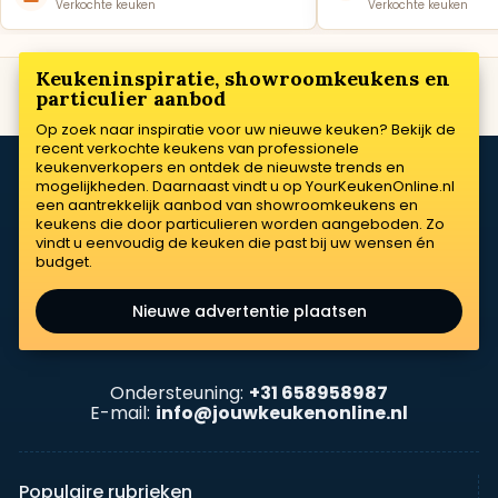
Verkochte keuken
Verkochte keuken
Keukeninspiratie, showroomkeukens en
particulier aanbod
Op zoek naar inspiratie voor uw nieuwe keuken? Bekijk de
recent verkochte keukens van professionele
keukenverkopers en ontdek de nieuwste trends en
mogelijkheden. Daarnaast vindt u op YourKeukenOnline.nl
een aantrekkelijk aanbod van showroomkeukens en
keukens die door particulieren worden aangeboden. Zo
vindt u eenvoudig de keuken die past bij uw wensen én
budget.
Nieuwe advertentie plaatsen
Ondersteuning:
+31 658958987
E-mail:
info@jouwkeukenonline.nl
Populaire rubrieken