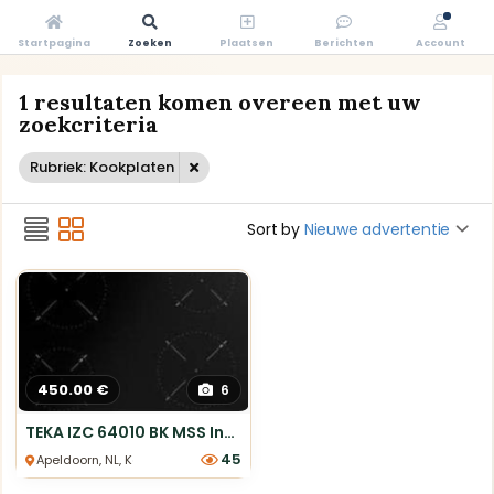
Startpagina
Zoeken
Plaatsen
Berichten
Account
1 resultaten komen overeen met uw
zoekcriteria
Rubriek: Kookplaten
Sort by
Nieuwe advertentie
450.00 €
6
TEKA IZC 64010 BK MSS Inductiekookplaat 60cm 4 zones
45
Apeldoorn, NL, Kookplaten