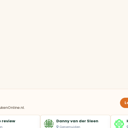
L
kenOnline.nl.
 review
Danny van der Sleen
en
Genemuiden