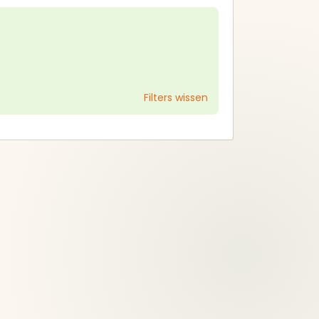
Trends en prijzen
Filters wissen
Alle verkochte keukens
bekijken
Service
met
Alles overzichtelijk op één
plek.