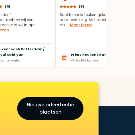
5/5
5/5
vreden”
Schitterende keuken gekocht in een
ari kochten wij een
hoek opstelling. Met mooie Pelgrim
Meer lezen
ent dat wij in april ...
ap...
lezen
ukencoach Rotterdam /
yal Saidiyan
Primo Keukens Kampen
kochte keuken
Verkochte keuken
Nieuwe advertentie
plaatsen