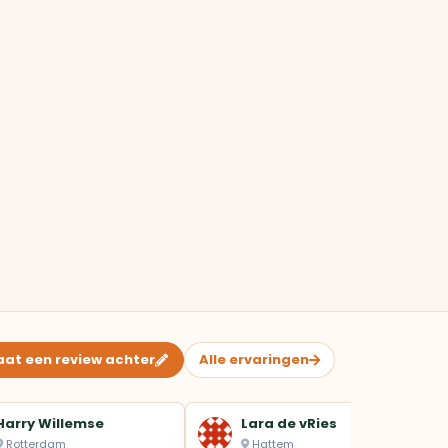
aat een review achter
Alle ervaringen
Harry Willemse
Lara de vRies
Rotterdam
Hattem