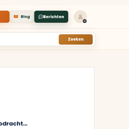
Blog
Berichten
Zoeken
VERKOCHT
TUU
VERKOCHTE
KEUKENS
oor
Een galerie met keukens
tot
die recent in
professionele winkels zijn
verkocht.
s
Alle verkochte
keukens
Recent in winkels
dracht...
verkocht