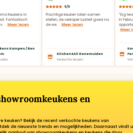
5/5
imo Keukens in
Prachtige keuken laten samen
”Erg te
t. Fantastisch
stellen, de verkoper luistert goed na
In Febru
Meer lezen
Meer lezen
v...
de we...
appartem
Meer 
kens Kampen / Ben
Ke
um
Kitchen4All Genemuiden
Fer
euken
Verkochte keuken
Ver
 showroomkeukens en
we keuken? Bekijk de recent verkochte keukens van
tdek de nieuwste trends en mogelijkheden. Daarnaast vindt u
kelijk aanbod van showroomkeukens en keukens die door