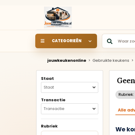
CATEGORIEËN
jouwkeukenonline
>
Gebruikte keukens
>
SHOWROOM
SHOWROOMKEUKEN
S
Staat
Geen
Keukens rechtstreeks uit
de showroom van een
Staat
keukendealer.
Rubriek:
Transactie
Rechte keukens
Transactie
Alle ad
Hoekkeukens
Rubriek
We ko