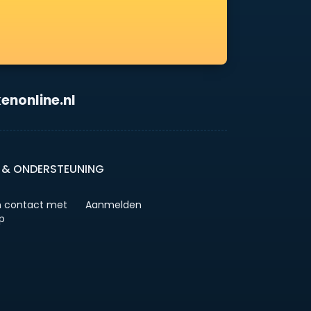
enonline.nl
 & ONDERSTEUNING
 contact met
Aanmelden
p