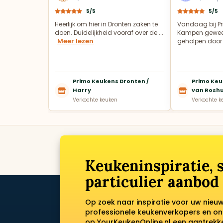
5/5
5/5
Heerlijk om hier in Dronten zaken te
Vandaag bij Pr
doen. Duidelijkheid vooraf over de ...
Kampen gewees
Meer lezen
geholpen door 
Primo Keukens Dronten /
Primo Keu
Harry
van Rosh
Verkochte keuken
Verkochte k
Keukeninspiratie,
particulier aanbod
Op zoek naar inspiratie voor uw nieu
professionele keukenverkopers en on
op YourKeukenOnline.nl een aantrek