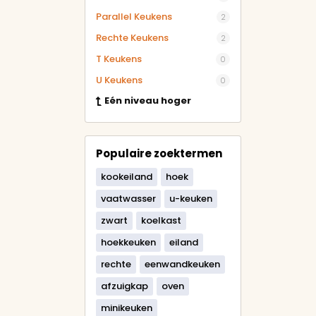
Parallel Keukens
2
Rechte Keukens
2
T Keukens
0
U Keukens
0
Eén niveau hoger
Populaire zoektermen
kookeiland
hoek
vaatwasser
u-keuken
zwart
koelkast
hoekkeuken
eiland
rechte
eenwandkeuken
afzuigkap
oven
minikeuken