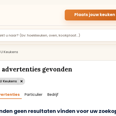
Plaats jouw keuken
U Keukens
PARTICULIER
APPARATUUR
PARTICULIERE
INBOUWAPPARA
KEUKENS
R
 advertenties gevonden
Gebruikte keukens
Inbouwapparatuur v
aangeboden door
de keuken, van oven 
particuliere verkopers.
kookplaat.
 U Keukens
Rechte keukens
Ovens en magnetron
vertenties
Particulier
Bedrijf
Hoekkeukens
Koelkasten
nden geen resultaten vinden voor uw zoekop