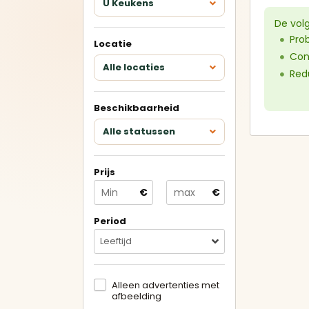
U Keukens
Keukens met eiland
De vol
Pro
Locatie
U-keukens
Con
Alle locaties
Redu
Minikeukens
Beschikbaarheid
Alle showroomkeukens
Alle
Alle statussen
bekijken
bek
Prijs
Betrouwbare
€
€
verkopers
Geverifieerde aanbieders en
duidelijke advertenties.
Period
Leeftijd
Alleen advertenties met
afbeelding