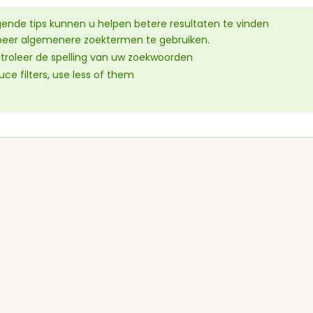
Keukens met eiland
Vaatwassers
gende tips kunnen u helpen betere resultaten te vinden
beer algemenere zoektermen te gebruiken.
U-keukens
Kookplaten
troleer de spelling van uw zoekwoorden
ce filters, use less of them
Minikeukens
Afzuigkappen
 particuliere keukens
ijken
Alle apparatuur bekijken
Scherpe prijzen
Snel contact
Showroommodellen en
Neem direct contact op 
tweedehands keukens
de aanbieder.
voordelig vinden.