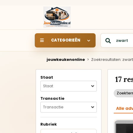
CATEGORIEËN
jouwkeukenonline
>
Zoekresultaten: zwart
SHOWROOM
SHOWROOMKEUKEN
S
Staat
17 r
Keukens rechtstreeks uit
de showroom van een
Staat
keukendealer.
Zoekter
Transactie
Rechte keukens
Transactie
Alle ad
Hoekkeukens
Rubriek