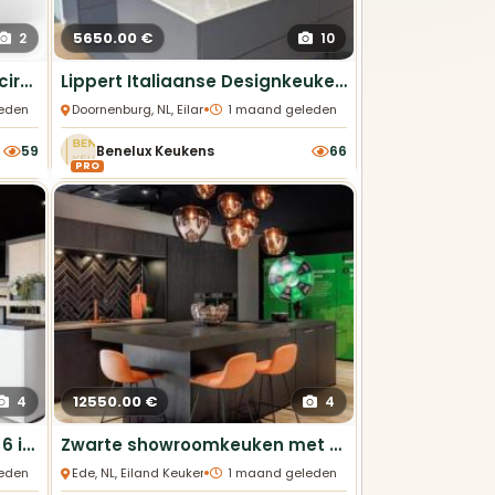
5650.00 €
2
10
Herverpakt Novy 842400 Recirculatiebox
zwart
met monoblock
Lippert Italiaanse Designkeuken met Kookeiland
•
eden
Doornenburg, NL, Eiland Keukens
1 maand geleden
59
Benelux Keukens
66
PRO
12550.00 €
4
4
Luxe showroom keuken met 6 inbouwapparaten
Zwarte showroomkeuken met Quooker en 5 apparaten!
•
eden
Ede, NL, Eiland Keukens
1 maand geleden