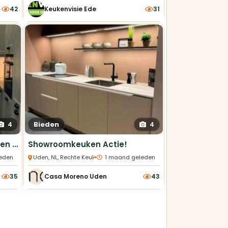
42
Keukenvisie Ede
31
Bieden
4
4
Landelijke u-showroomkeuken Actie
Showroomkeuken Actie!
•
eden
Uden, NL, Rechte Keukens
1 maand geleden
35
Casa Moreno Uden
43