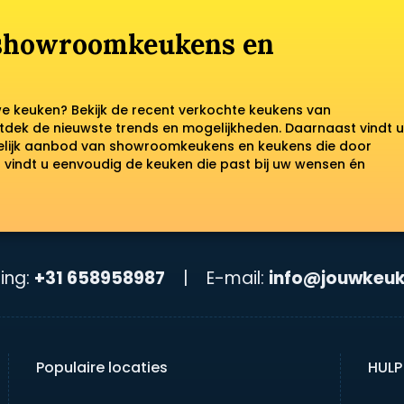
 showroomkeukens en
we keuken? Bekijk de recent verkochte keukens van
tdek de nieuwste trends en mogelijkheden. Daarnaast vindt u
kelijk aanbod van showroomkeukens en keukens die door
vindt u eenvoudig de keuken die past bij uw wensen én
ing:
+31 658958987
|
E-mail:
info@jouwkeuk
Populaire locaties
HULP