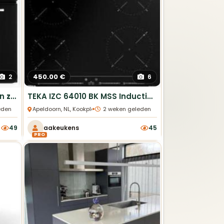
Trends en prijzen
450.00 €
2
6
Alle verkochte keukens
on
zwart
, Restpartij HIMC4550 in doos
TEKA IZC 64010 BK MSS Inductiekookplaat 60cm 4 zones
bekijken
•
eden
Apeldoorn, NL, Kookplaten
2 weken geleden
49
aakeukens
45
Service
PRO
met
Alles overzichtelijk op één
plek.