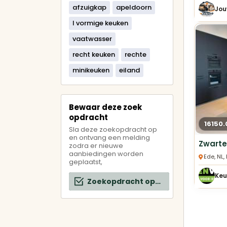
afzuigkap
apeldoorn
Jou
l vormige keuken
vaatwasser
recht keuken
rechte
minikeuken
eiland
Bewaar deze zoek
opdracht
16150.
Sla deze zoekopdracht op
en ontvang een melding
Zwarte
zodra er nieuwe
aanbiedingen worden
Ede, NL,
geplaatst,
Keu
Zoekopdracht opslaan