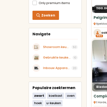
Only premium items
1100.0
Zoeken
Apeldoo
aa
Navigate
PRO
Showroom keukens aangeboden
50
Gebruikte keukens
10
Inbouw Apparatuur
20
Biede
Populaire zoektermen
zwart
koelkast
oven
t Harde
hoek
u-keuken