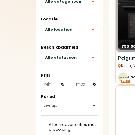
Alle categorieën
Keukens met eiland
Locatie
U-keukens
Alle locaties
Minikeukens
795.0
Beschikbaarheid
Alle showroomkeukens
Alle
Alle statussen
bekijken
bek
Katlijk,
Prijs
Betrouwbare
PRO
€
€
verkopers
Geverifieerde aanbieders en
duidelijke advertenties.
Period
Leeftijd
Alleen advertenties met
afbeelding