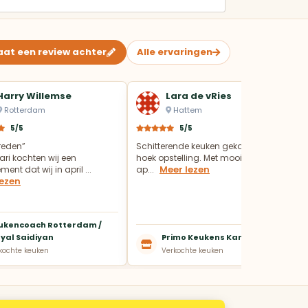
aat een review achter
Alle ervaringen
Harry Willemse
Lara de vRies
Rotterdam
Hattem
5/5
5/5
vreden”
Schitterende keuken gekocht in een
ari kochten wij een
hoek opstelling. Met mooie Pelgrim
Meer lezen
ent dat wij in april ...
ap...
lezen
ukencoach Rotterdam /
yal Saidiyan
Primo Keukens Kampen
kochte keuken
Verkochte keuken