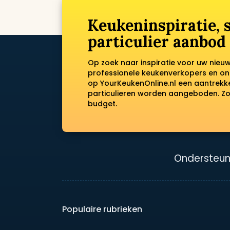
Keukeninspiratie,
particulier aanbod
Op zoek naar inspiratie voor uw nieu
professionele keukenverkopers en on
op YourKeukenOnline.nl een aantrek
particulieren worden aangeboden. Zo 
budget.
Ondersteun
Populaire rubrieken