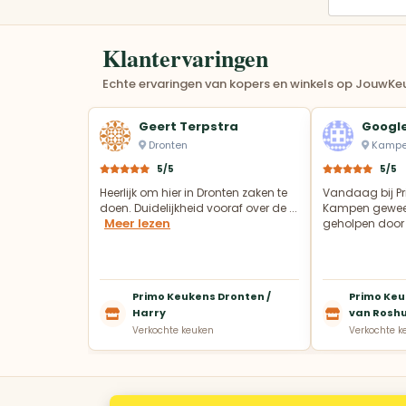
Klantervaringen
Echte ervaringen van kopers en winkels op JouwKeu
Geert Terpstra
Google
Dronten
Kamp
5/5
5/5
Heerlijk om hier in Dronten zaken te
Vandaag bij Pr
doen. Duidelijkheid vooraf over de ...
Kampen gewees
Meer lezen
geholpen door 
Primo Keukens Dronten /
Primo Keu
Harry
van Rosh
Verkochte keuken
Verkochte k