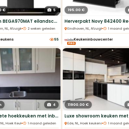
0 €
195.00 €
5
Pelgrim BEGA970MAT eilandschouwkap 90cm nieuw
•
•
rn, NL, Afzuigkappen
2 weken geleden
Eindhoven, NL, Afzuigkappen
1 maand gel
keukens
55
Keukeninbouwcenter
PRO
n
11900.00 €
4
Complete hoekkeuken met inbouwapparatuur
•
•
, NL, Hoek Keukens
1 maand geleden
Ede, NL, Hoek keukens
1 maand gel