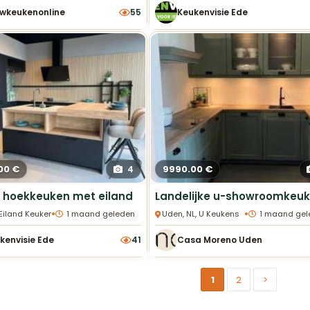
wkeukenonline
55
Keukenvisie Ede
00 €
9990.00 €
4
 hoekkeuken met eiland
•
•
 Eiland Keukens
1 maand geleden
Uden, NL, U Keukens
1 maand gel
kenvisie Ede
41
Casa Moreno Uden
1
2
>