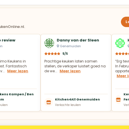
L
kenOnline.nl.
 review
Danny van der Sleen
en
Genemuiden
5/5
imo Keukens in
Prachtige keuken laten samen
”Erg te
t. Fantastisch
stellen, de verkoper luistert goed na
In Febru
Meer lezen
Meer lezen
v...
de we...
appartem
Meer 
kens Kampen / Ben
Ke
um
Kitchen4All Genemuiden
Fer
euken
Verkochte keuken
Ver