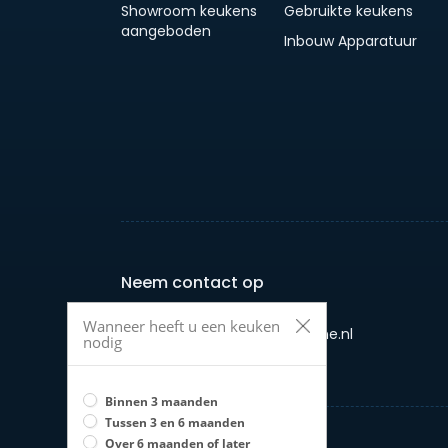
Showroom keukens
Gebruikte keukens
aangeboden
Inbouw Apparatuur
Neem contact op
Wanneer heeft u een keuken
E-mail: info@jouwkeukenonline.nl
nodig
Telefoon: +31 658958987
Binnen 3 maanden
Tussen 3 en 6 maanden
Over 6 maanden of later