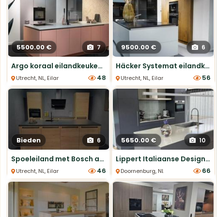
5500.00 €
9500.00 €
7
6
Argo koraal eilandkeuken met Cosmolite blad
Häcker Systemat eilandkeuken – gerookt eiken & wit gelakt
48
56
Utrecht, NL, Eiland Keukens
Utrecht, NL, Eiland Keukens
Bieden
5650.00 €
6
10
Spoeleiland met Bosch apparatuur en schuine afzuigkap
Lippert Italiaanse Designkeuken met
46
66
Utrecht, NL, Eiland Keukens
Doornenburg, NL, Eiland Keukens