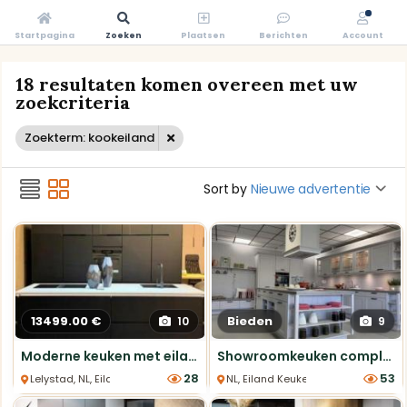
Startpagina
Zoeken
Plaatsen
Berichten
Account
18 resultaten komen overeen met uw
zoekcriteria
Zoekterm: kookeiland
Sort by
Nieuwe advertentie
13499.00 €
Bieden
10
9
Moderne keuken met eiland en nieuw apparatuur
Showroomkeuken compleet incl. apparatuur vanaf €12.000
28
53
Lelystad, NL, Eiland Keukens
NL, Eiland Keukens