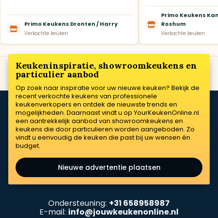
Primo Keukens Kam
Primo Keukens Dronten / Harry
Roshum
Verkochte keuken
Verkochte keuken
Keukeninspiratie, showroomkeukens en
particulier aanbod
Op zoek naar inspiratie voor uw nieuwe keuken? Bekijk de
recent verkochte keukens van professionele
keukenverkopers en ontdek de nieuwste trends en
mogelijkheden. Daarnaast vindt u op YourKeukenOnline.nl
een aantrekkelijk aanbod van showroomkeukens en
keukens die door particulieren worden aangeboden. Zo
vindt u eenvoudig de keuken die past bij uw wensen én
budget.
Nieuwe advertentie plaatsen
Ondersteuning:
+31 658958987
E-mail:
info@jouwkeukenonline.nl