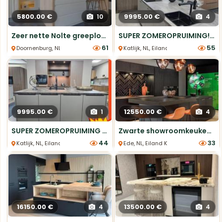
5800.00 €
9995.00 €
10
4
Zeer nette Nolte greeploze keuken in hoogglans
SUPER ZOMEROPRUIMING! Keukeneiland en kastenwand
61
55
Doornenburg, NL, Eiland Keukens
Katlijk, NL, Eiland Keukens
9995.00 €
12550.00 €
1
4
SUPER ZOMEROPRUIMING Complete showroomkookeiland met Quooker
Zwarte showroomkeuken met Quooker en 5 apparaten!
44
33
Katlijk, NL, Eiland Keukens
Ede, NL, Eiland Keukens
16150.00 €
13500.00 €
4
4