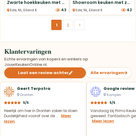
Zwarte hoekkeuken met eiland
Showroom keuken met zeer exclusief werkblad en 7 apparaten!
43
42
Ede, NL, Eiland Keukens
Ede, NL, Eiland Keukens
1
2
>
Klantervaringen
Echte ervaringen van kopers en winkels op
JouwKeukenOnline.nl.
Laat een review achter
Alle ervaringen
Geert Terpstra
Google review
Dronten
Kampen
5/5
5/5
Heerlijk om hier in Dronten zaken te doen.
Vandaag bij Primo Keuk
Meer
Duidelijkheid vooraf over de ...
geweest. Fantastisch geh
Meer lezen
lezen