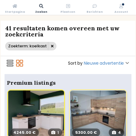
Startpagina
Zoeken
Plaatsen
Berichten
Account
41 resultaten komen overeen met uw
zoekcriteria
Zoekterm: koelkast
Sort by
Nieuwe advertentie
Premium listings
4245.00 €
5300.00 €
1
4