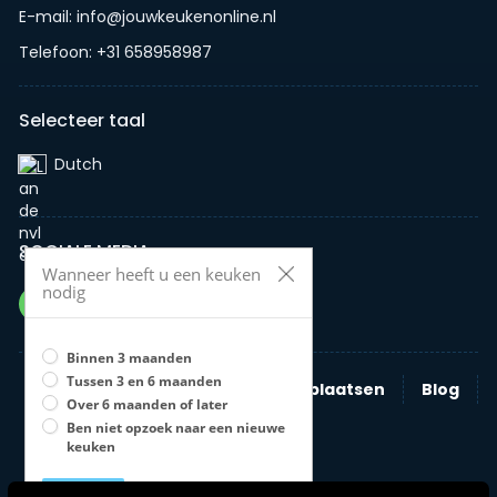
E-mail: info@jouwkeukenonline.nl
Telefoon: +31 658958987
Selecteer taal
Dutch‎
SOCIALE MEDIA
Wanneer heeft u een keuken
nodig
Binnen 3 maanden
Tussen 3 en 6 maanden
Zoeken
Nieuwe advertentie plaatsen
Blog
Over 6 maanden of later
Bedrijven
Ben niet opzoek naar een nieuwe
keuken
Opslaan
U moet een optie selecteren