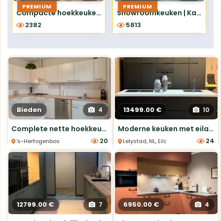
PREMIUM
PREMIUM
Compacte hoekkeuken 2.42x1.87m - compleet met apparatuur inclusief montage
Showroomkeuken | Kampen | Structura Eiken Sierra
2382
5813
Bieden
13499.00 €
4
10
Complete nette hoekkeuken (zelf te demonteren)
Moderne keuken met eiland en nieuw apparatuur
20
24
's-Hertogenbosch, NL, Hoek Keukens
Lelystad, NL, Eiland Keukens
12799.00 €
6950.00 €
7
4