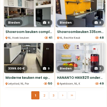
Bieden
Bieden
8
8
Showroom keuken compleet met apparatuur €5.245
Showroomkeuken 335cm - compleet met apparatuur
41
48
NL, Hoek keukens
NL, Rechte Keukens
3399.00 €
Bieden
9
3
Moderne keuken met apparatuur - 377 cm
HANANTO HIKK8211 onderbouw
50
49
Lelystad, NL, Parallel Keukens
Apeldoorn, NL, Koelkasten
1
2
3
>
>>