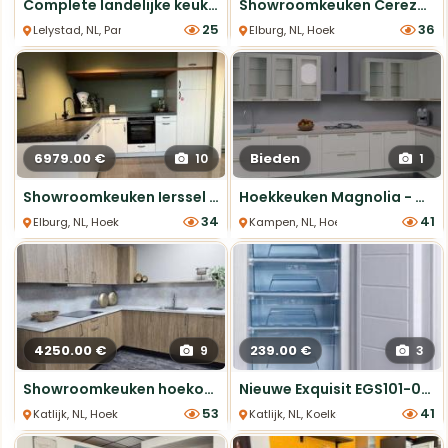
Complete landelijke keuken met nieuwe apparatuur
Showroomkeuken Cerezo NCS met Richárd Puur Eiken
25
36
Lelystad, NL, Parallel Keukens
Elburg, NL, Hoek keukens
6979.00 €
Bieden
10
1
Showroomkeuken Ierssel compleet met Etna apparatuur
Hoekkeuken Magnolia - Compleet & Stijlvol
34
41
Elburg, NL, Hoek keukens
Kampen, NL, Hoek keukens
4250.00 €
239.00 €
9
3
Showroomkeuken hoekopstelling houtlook 249,5x249,5 cm ETNA
Nieuwe Exquisit EGS101-080F Vriezer 80L - In Doos
53
41
Katlijk, NL, Hoek keukens
Katlijk, NL, Koelkasten