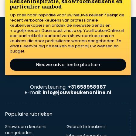
Keukeninspiratie, showroomkeukens en
particulier aanbod
Op zoek naar inspiratie voor uw nieuwe keuken? Bekijk de
recent verkochte keukens van professionele
keukenverkopers en ontdek de nieuwste trends en
mogelijkheden. Daarnaast vindt u op YourKeukenOnline.nl
een aantrekkelijk aanbod van showroomkeukens en
keukens die door particulieren worden aangeboden. Zo
vindt u eenvoudig de keuken die past bij uw wensen én
budget.
Nieuwe advertentie plaatsen
Ondersteuning:
+31 658958987
E-mail:
info@jouwkeukenonline.nl
Populaire rubrieken
Showroom keukens
Gebruikte keukens
aangeboden
Inbouw Apparatuur