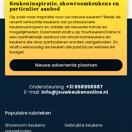
Keukeninspiratie, showroomkeukens en
particulier aanbod
Op zoek naar inspiratie voor uw nieuwe keuken? Bekijk de
recent verkochte keukens van professionele
keukenverkopers en ontdek de nieuwste trends en
mogelijkheden. Daarnaast vindt u op YourKeukenOnline.nl
een aantrekkelijk aanbod van showroomkeukens en
keukens die door particulieren worden aangeboden. Zo
vindt u eenvoudig de keuken die past bij uw wensen én
budget.
Nieuwe advertentie plaatsen
Ondersteuning:
+31 658958987
E-mail:
info@jouwkeukenonline.nl
Populaire rubrieken
Showroom keukens
Gebruikte keukens
aangeboden