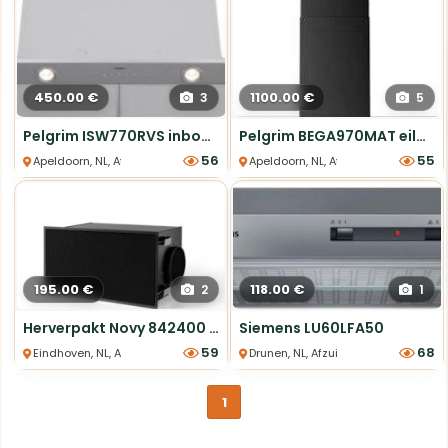
450.00 €
1100.00 €
3
5
Pelgrim ISW770RVS inbouw afzuigkap 70cm nieuw
Pelgrim BEGA970MAT eilandschouwkap 90cm nieuw
56
55
Apeldoorn, NL, Afzuigkappen
Apeldoorn, NL, Afzuigkappen
195.00 €
118.00 €
2
1
Herverpakt Novy 842400 Recirculatiebox zwart met monoblock
Siemens LU60LFA50
59
68
Eindhoven, NL, Afzuigkappen
Drunen, NL, Afzuigkappen
1