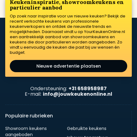
Keukeninspiratie, showroomkeukens en
particulier aanbod
Op zoek naar inspiratie voor uw nieuwe keuken? Bekijk de
recent verkochte keukens van professionele
keukenverkopers en ontdek de nieuwste trends en
mogelijkheden. Daarnaast vindt u op YourKeukenOnline.nl
een aantrekkelijk aanbod van showroomkeukens en
keukens die door particulieren worden aangeboden. Zo
vindt u eenvoudig de keuken die past bij uw wensen én
budget.
Nieuwe advertentie plaatsen
Ondersteuning:
+31 658958987
E-mail:
info@jouwkeukenonline.nl
Populaire rubrieken
Showroom keukens
Gebruikte keukens
aangeboden