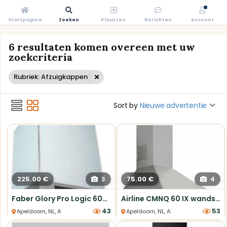
Startpagina
Zoeken
Plaatsen
Berichten
Account
6 resultaten komen overeen met uw
zoekcriteria
Rubriek: Afzuigkappen
Sort by
Nieuwe advertentie
225.00 €
75.00 €
3
4
Faber Glory Pro Logic 60cm Witte Wandschouwkap
Airline CMNQ 60 IX wandschouwkap 60cm RVS nieuw
43
53
Apeldoorn, NL, Afzuigkappen
Apeldoorn, NL, Afzuigkappen