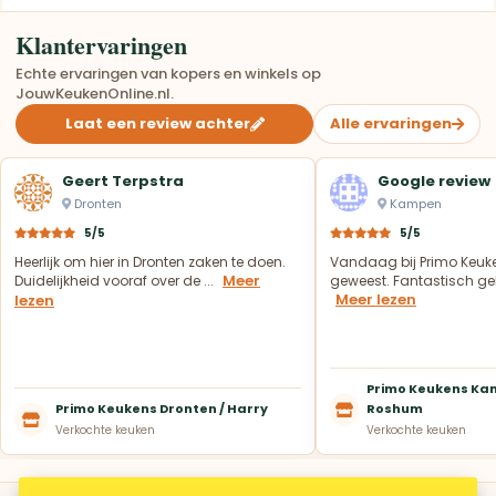
Klantervaringen
Echte ervaringen van kopers en winkels op
JouwKeukenOnline.nl.
Laat een review achter
Alle ervaringen
Geert Terpstra
Google review
Dronten
Kampen
5/5
5/5
Heerlijk om hier in Dronten zaken te doen.
Vandaag bij Primo Keuk
Meer
Duidelijkheid vooraf over de ...
geweest. Fantastisch geh
Meer lezen
lezen
Primo Keukens Kam
Primo Keukens Dronten / Harry
Roshum
Verkochte keuken
Verkochte keuken