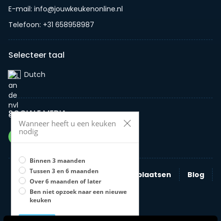
E-mail: info@jouwkeukenonline.nl
Telefoon: +31 658958987
Selecteer taal
Dutch‎
SOCIALE MEDIA
Wanneer heeft u een keuken
nodig
Binnen 3 maanden
Tussen 3 en 6 maanden
Zoeken
Nieuwe advertentie plaatsen
Blog
Over 6 maanden of later
Bedrijven
Ben niet opzoek naar een nieuwe
keuken
Opslaan
U moet een optie selecteren