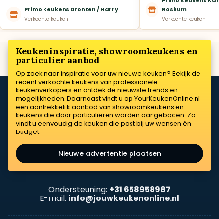
Primo Keukens Kam
Primo Keukens Dronten / Harry
Roshum
Verkochte keuken
Verkochte keuken
Keukeninspiratie, showroomkeukens en
particulier aanbod
Op zoek naar inspiratie voor uw nieuwe keuken? Bekijk de
recent verkochte keukens van professionele
keukenverkopers en ontdek de nieuwste trends en
mogelijkheden. Daarnaast vindt u op YourKeukenOnline.nl
een aantrekkelijk aanbod van showroomkeukens en
keukens die door particulieren worden aangeboden. Zo
vindt u eenvoudig de keuken die past bij uw wensen én
budget.
Nieuwe advertentie plaatsen
Ondersteuning:
+31 658958987
E-mail:
info@jouwkeukenonline.nl