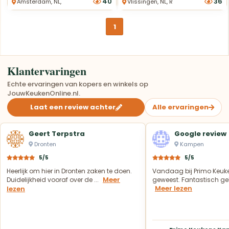
40
36
Amsterdam, NL, Rechte Keukens
Vlissingen, NL, Rechte Keukens
1
Klantervaringen
Echte ervaringen van kopers en winkels op
JouwKeukenOnline.nl.
Laat een review achter
Alle ervaringen
Geert Terpstra
Google review
Dronten
Kampen
5/5
5/5
Heerlijk om hier in Dronten zaken te doen.
Vandaag bij Primo Keuk
Meer
Duidelijkheid vooraf over de ...
geweest. Fantastisch geh
Meer lezen
lezen