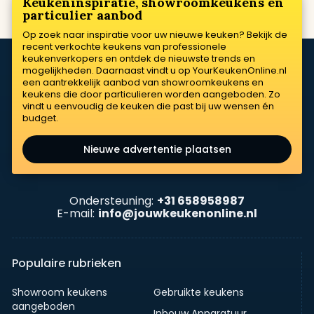
Keukeninspiratie, showroomkeukens en
particulier aanbod
Op zoek naar inspiratie voor uw nieuwe keuken? Bekijk de
recent verkochte keukens van professionele
keukenverkopers en ontdek de nieuwste trends en
mogelijkheden. Daarnaast vindt u op YourKeukenOnline.nl
een aantrekkelijk aanbod van showroomkeukens en
keukens die door particulieren worden aangeboden. Zo
vindt u eenvoudig de keuken die past bij uw wensen én
budget.
Nieuwe advertentie plaatsen
Ondersteuning:
+31 658958987
E-mail:
info@jouwkeukenonline.nl
Populaire rubrieken
Showroom keukens
Gebruikte keukens
aangeboden
Inbouw Apparatuur