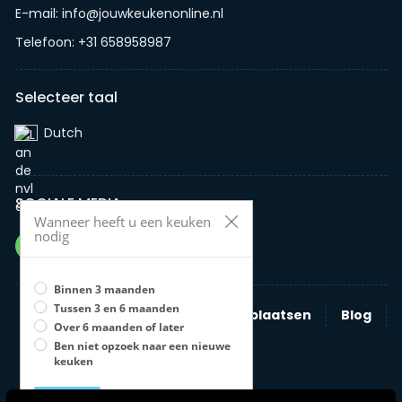
E-mail: info@jouwkeukenonline.nl
Telefoon: +31 658958987
Selecteer taal
Dutch‎
SOCIALE MEDIA
Wanneer heeft u een keuken
nodig
Binnen 3 maanden
Tussen 3 en 6 maanden
Zoeken
Nieuwe advertentie plaatsen
Blog
Over 6 maanden of later
Bedrijven
Ben niet opzoek naar een nieuwe
keuken
Opslaan
U moet een optie selecteren