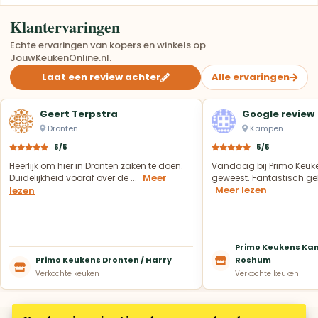
Klantervaringen
Echte ervaringen van kopers en winkels op
JouwKeukenOnline.nl.
Laat een review achter
Alle ervaringen
Geert Terpstra
Google review
Dronten
Kampen
5/5
5/5
Heerlijk om hier in Dronten zaken te doen.
Vandaag bij Primo Keuk
Meer
Duidelijkheid vooraf over de ...
geweest. Fantastisch geh
Meer lezen
lezen
Primo Keukens Kam
Primo Keukens Dronten / Harry
Roshum
Verkochte keuken
Verkochte keuken