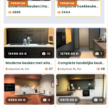
PREMIUM
PREMIUM
Showroomkeuken | Hardenberg | Easytouch Fjordblauw
Compacte hoekkeuken 2.42x1.87m - compleet met apparatuur inclusief montage
2885
3464
13499.00 €
12799.00 €
10
7
Moderne keuken met eiland en nieuw apparatuur
Complete landelijke keuken met nieuwe apparatuur
27
28
Lelystad, NL, Eiland Keukens
Lelystad, NL, Parallel Keukens
6950.00 €
6979.00 €
4
10