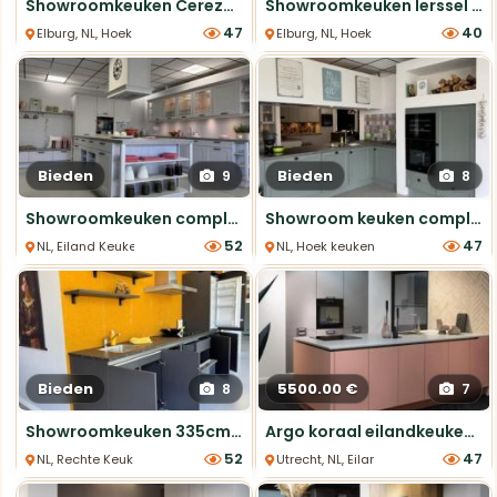
Showroomkeuken Cerezo NCS met Richárd Puur Eiken
Showroomkeuken Ierssel compleet met Etna apparatuur
47
40
Elburg, NL, Hoek keukens
Elburg, NL, Hoek keukens
Bieden
Bieden
9
8
Showroomkeuken compleet incl. apparatuur vanaf €12.000
Showroom keuken compleet met apparatuur €5.245
52
47
NL, Eiland Keukens
NL, Hoek keukens
Bieden
5500.00 €
8
7
Showroomkeuken 335cm - compleet met apparatuur
Argo koraal eilandkeuken met Cosmolite blad
52
47
NL, Rechte Keukens
Utrecht, NL, Eiland Keukens