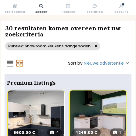
Startpagina
Zoeken
Plaatsen
Berichten
Account
30 resultaten komen overeen met uw
zoekcriteria
Rubriek: Showroom keukens aangeboden
Sort by
Nieuwe advertentie
Premium listings
5600.00 €
4245.00 €
4
1