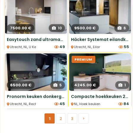
7500.00 €
9500.00 €
10
6
Easytouch zand ultramatte U-keuken met composiet werkblad
Häcker Systemat eilandkeuken – gerookt eiken & wit gelakt
49
55
Utrecht, NL, U Keukens
Utrecht, NL, Eiland Keukens
PREMIUM
6500.00 €
4245.00 €
5
1
Pronorm keuken donkergroen matlak - Showroommodel
Compacte hoekkeuken 2.42x1.87m - compleet met apparatuur inclusief montage
45
84
Utrecht, NL, Rechte Keukens
NL, Hoek keukens
1
2
3
>