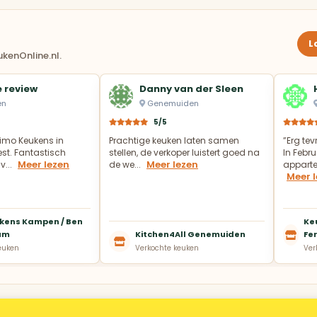
L
kenOnline.nl.
 review
Danny van der Sleen
en
Genemuiden
5/5
imo Keukens in
Prachtige keuken laten samen
”Erg te
t. Fantastisch
stellen, de verkoper luistert goed na
In Febru
Meer lezen
Meer lezen
v...
de we...
appartem
Meer 
kens Kampen / Ben
Ke
um
Kitchen4All Genemuiden
Fer
euken
Verkochte keuken
Ver