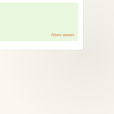
Trends en prijzen
Filters wissen
Alle verkochte keukens
bekijken
Service
met
Alles overzichtelijk op één
plek.