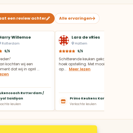
aat een review achter
Alle ervaringen
Harry Willemse
Lara de vRies
Rotterdam
Hattem
5/5
5/5
vreden”
Schitterende keuken gekocht in een
ari kochten wij een
hoek opstelling. Met mooie Pelgrim
Meer lezen
ent dat wij in april ...
ap...
lezen
ukencoach Rotterdam /
yal Saidiyan
Primo Keukens Kampen
kochte keuken
Verkochte keuken