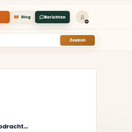
Blog
Berichten
Zoeken
VERKOCHT
TUU
VERKOCHTE
KEUKENS
oor
Een galerie met keukens
tot
die recent in
professionele winkels zijn
verkocht.
s
Alle verkochte
keukens
Recent in winkels
dracht...
verkocht