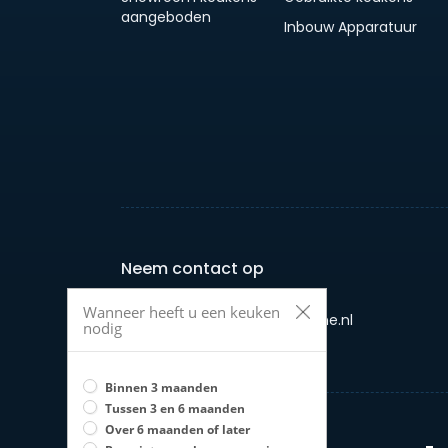
aangeboden
Inbouw Apparatuur
Neem contact op
Wanneer heeft u een keuken
E-mail: info@jouwkeukenonline.nl
nodig
Telefoon: +31 658958987
Binnen 3 maanden
Tussen 3 en 6 maanden
Over 6 maanden of later