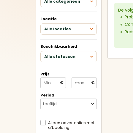
Alle categorieën
Keukens met eiland
De vol
Pro
Locatie
U-keukens
Con
Alle locaties
Redu
Minikeukens
Beschikbaarheid
Alle showroomkeukens
Alle
Alle statussen
bekijken
bek
Prijs
Betrouwbare
€
€
verkopers
Geverifieerde aanbieders en
duidelijke advertenties.
Period
Leeftijd
Alleen advertenties met
afbeelding