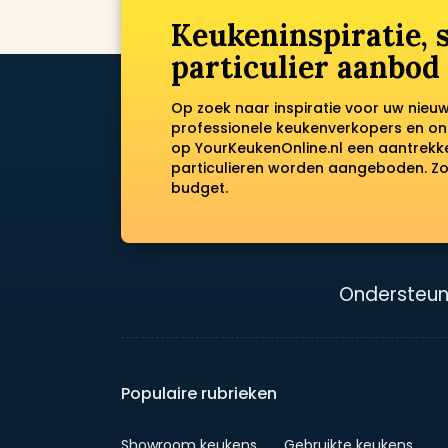
Keukeninspiratie,
particulier aanbod
Op zoek naar inspiratie voor uw nieu
professionele keukenverkopers en on
op YourKeukenOnline.nl een aantrek
particulieren worden aangeboden. Zo 
budget.
Ondersteun
Populaire rubrieken
Showroom keukens
Gebruikte keukens