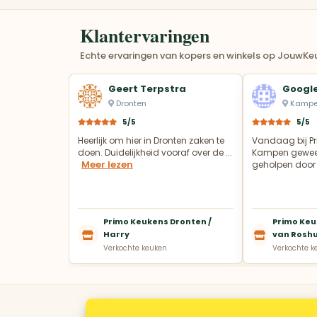
Klantervaringen
Echte ervaringen van kopers en winkels op JouwKeu
Geert Terpstra
Google
Dronten
Kamp
5/5
5/5
Heerlijk om hier in Dronten zaken te
Vandaag bij Pr
doen. Duidelijkheid vooraf over de ...
Kampen gewees
Meer lezen
geholpen door 
Primo Keukens Dronten /
Primo Keu
Harry
van Rosh
Verkochte keuken
Verkochte k