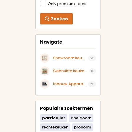
Only premium items
Zoeken
Navigate
Showroom keukens aangeboden
50
Gebruikte keukens
10
Inbouw Apparatuur
20
Populaire zoektermen
particulier
apeldoorn
rechtekeuken
pronorm