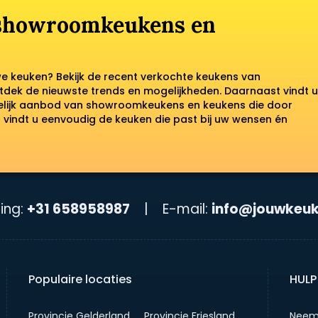
 showroomkeukens en
we keuken? Bekijk de recent verkochte keukens van
tdek de nieuwste trends en mogelijkheden. Daarnaast vindt u
kelijk aanbod van showroomkeukens en keukens die door
vindt u eenvoudig de keuken die past bij uw wensen én
ing:
+31 658958987
|
E-mail:
info@jouwkeuk
Populaire locaties
HULP
Provincie Gelderland
Provincie Friesland
Neem