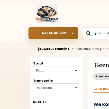
CATEGORIEËN
jouwkeukenonline
>
Zoekresultaten: partic
SHOWROOM
SHOWROOMKEUKEN
S
Staat
Geen
Keukens rechtstreeks uit
de showroom van een
Staat
keukendealer.
Zoekterm
Transactie
Rechte keukens
Transactie
Alle ad
Hoekkeukens
Rubriek
We ko