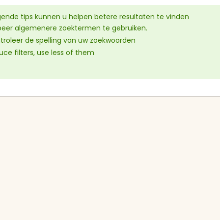
Keukens met eiland
Vaatwassers
gende tips kunnen u helpen betere resultaten te vinden
beer algemenere zoektermen te gebruiken.
U-keukens
Kookplaten
troleer de spelling van uw zoekwoorden
ce filters, use less of them
Minikeukens
Afzuigkappen
 particuliere keukens
ijken
Alle apparatuur bekijken
Scherpe prijzen
Snel contact
Showroommodellen en
Neem direct contact op 
tweedehands keukens
de aanbieder.
voordelig vinden.