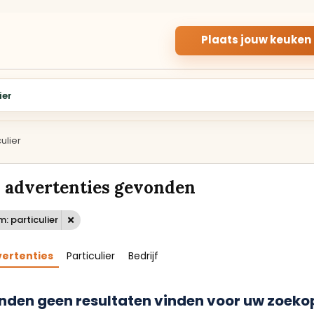
Plaats jouw keuken
ulier
PARTICULIER
APPARATUUR
PARTICULIERE
INBOUWAPPARA
KEUKENS
R
 advertenties gevonden
Gebruikte keukens
Inbouwapparatuur v
aangeboden door
de keuken, van oven 
particuliere verkopers.
kookplaat.
: particulier
Rechte keukens
Ovens en magnetron
vertenties
Particulier
Bedrijf
Hoekkeukens
Koelkasten
nden geen resultaten vinden voor uw zoekop