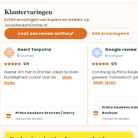
Klantervaringen
Echte ervaringen van kopers en winkels op
JouwKeukenOnline.nl.
Laat een review achter
Alle ervaringen
Geert Terpstra
Google review
Dronten
Kampen
5/5
5/5
Heerlijk om hier in Dronten zaken te doen.
Vandaag bij Primo Keuk
Meer
Duidelijkheid vooraf over de ...
geweest. Fantastisch geh
Meer lezen
lezen
Primo Keukens Kam
Primo Keukens Dronten / Harry
Roshum
Verkochte keuken
Verkochte keuken