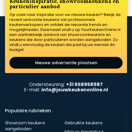
Keukeninspiratie, showroomkeukens en
particulier aanbod
Op zoek naar inspiratie voor uw nieuwe keuken? Bekijk de
recent verkochte keukens van professionele
keukenverkopers en ontdek de nieuwste trends en
mogelijkheden. Daarnaast vindt u op YourKeukenOnline.nl
een aantrekkelijk aanbod van showroomkeukens en
keukens die door particulieren worden aangeboden. Zo
vindt u eenvoudig de keuken die past bij uw wensen én
budget.
Nieuwe advertentie plaatsen
Ondersteuning:
+31 658958987
E-mail:
info@jouwkeukenonline.nl
Populaire rubrieken
Showroom keukens
Gebruikte keukens
aangeboden
Inbouw Apparatuur