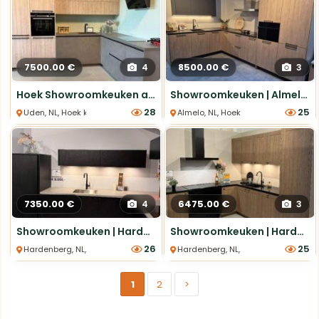
7500.00 €
8500.00 €
4
3
Hoek Showroomkeuken actie!
Showroomkeuken | Almelo | Hoekkeuken houtlook
28
25
Uden, NL, Hoek keukens
Almelo, NL, Hoek keukens
7350.00 €
6475.00 €
4
3
Showroomkeuken | Hardenberg | Stoere Decor eiken nero hoekkeuken
Showroomkeuken | Hardenberg | Tema SY Sherwood Bronx hoekkeuken
26
25
Hardenberg, NL, Hoek keukens
Hardenberg, NL, Hoek keukens
1
2
>