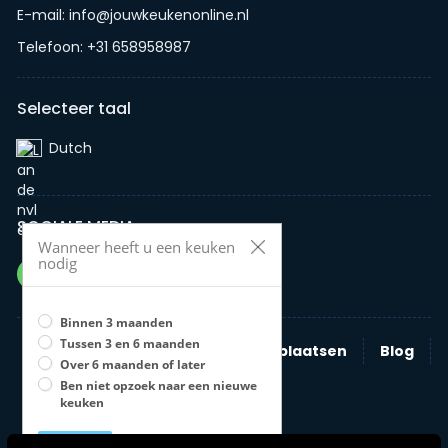
E-mail: info@jouwkeukenonline.nl
Telefoon: +31 658958987
Selecteer taal
Dutch‎
SOCIALE MEDIA
Wanneer heeft u een keuken
nodig
Binnen 3 maanden
Tussen 3 en 6 maanden
Zoeken
Nieuwe advertentie plaatsen
Blog
Over 6 maanden of later
Bedrijven
Ben niet opzoek naar een nieuwe
keuken
Opslaan
U moet een optie selecteren