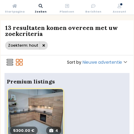
Startpagina
Zoeken
Plaatsen
Berichten
Account
13 resultaten komen overeen met uw
zoekcriteria
Zoekterm: hout
Sort by
Nieuwe advertentie
Premium listings
5300.00 €
4