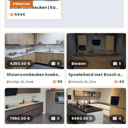
PREMIUM
Showroomkeuken | Kampen | Structura Eiken Sierra
5946
4250.00 €
Bieden
9
6
Showroomkeuken hoekopstelling houtlook 249,5x249,5 cm ETNA
Spoeleiland met Bosch apparatuur en schuine afzuigkap
55
40
Katlijk, NL, Hoek keukens
Utrecht, NL, Eiland Keukens
7950.00 €
9450.00 €
6
4