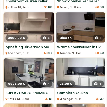
Showroomkeuken Keller eiken met dekton blad
Showroomkeuken keller u vorm met luxe Bosch apparatuur
60
60
Kollum, NL, Rechte Keukens
Kollum, NL, U Keukens
3950.00 €
Bieden
6
1
opheffing uitverkoop Moet weg.
Warme hoekkeuken in Eiken Sierra met Greengridz werkblad
67
59
Apeldoorn, NL, Rechte Keukens
Kampen, NL, Hoek keukens
9995.00 €
25.00 €
4
4
SUPER ZOMEROPRUIMING! Keukeneiland en kastenwand
Complete keuken
51
37
Katlijk, NL, Eiland Keukens
Vlissingen, NL, Rechte Keukens