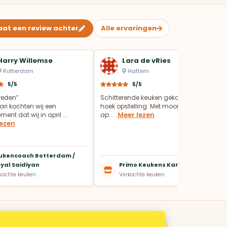
aat een review achter
Alle ervaringen
Harry Willemse
Lara de vRies
Rotterdam
Hattem
5/5
5/5
vreden”
Schitterende keuken gekocht in een
ari kochten wij een
hoek opstelling. Met mooie Pelgrim
Meer lezen
ent dat wij in april ...
ap...
lezen
ukencoach Rotterdam /
yal Saidiyan
Primo Keukens Kampen
kochte keuken
Verkochte keuken