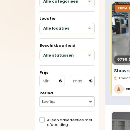
Alle categorieën
Keukens met eiland
PREMI
Locatie
U-keukens
Alle locaties
Minikeukens
Beschikbaarheid
Alle showroomkeukens
Alle
Alle statussen
bekijken
bek
6795.
Prijs
Betrouwbare
1 maan
€
€
verkopers
Geverifieerde aanbieders en
Be
duidelijke advertenties.
Period
Leeftijd
Alleen advertenties met
afbeelding