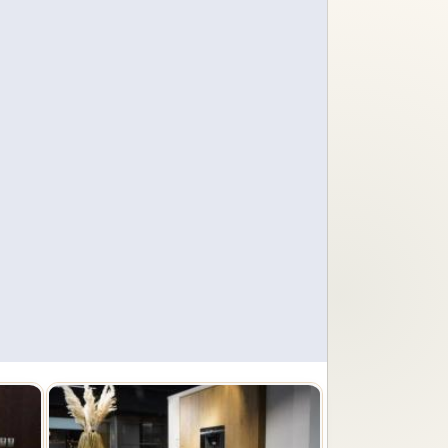
Trends en prijzen
Alle verkochte keukens
bekijken
Service
met
Alles overzichtelijk op één
plek.