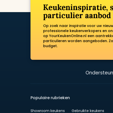
Keukeninspiratie,
particulier aanbod
Op zoek naar inspiratie voor uw nieu
professionele keukenverkopers en on
op YourKeukenOnline.nl een aantrek
particulieren worden aangeboden. Zo 
budget.
Ondersteun
Populaire rubrieken
Showroom keukens
Gebruikte keukens