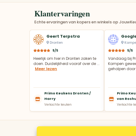
Klantervaringen
Echte ervaringen van kopers en winkels op JouwKeu
Geert Terpstra
Google
Dronten
Kamp
5/5
5/5
Heerlijk om hier in Dronten zaken te
Vandaag bij Pr
doen. Duidelijkheid vooraf over de ...
Kampen gewees
Meer lezen
geholpen door 
Primo Keukens Dronten /
Primo Keu
Harry
van Rosh
Verkochte keuken
Verkochte k