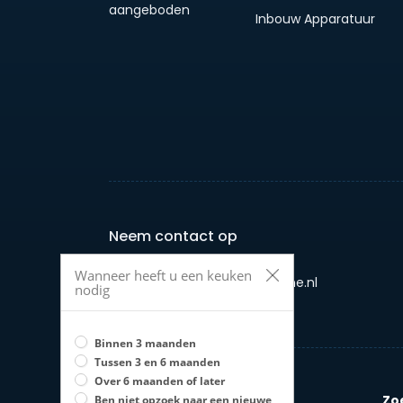
aangeboden
Inbouw Apparatuur
Neem contact op
Wanneer heeft u een keuken
E-mail: info@jouwkeukenonline.nl
nodig
Telefoon: +31 658958987
Binnen 3 maanden
Tussen 3 en 6 maanden
Over 6 maanden of later
Zo
Ben niet opzoek naar een nieuwe