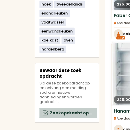
hoek
tweedehands
225.0
eiland keuken
vaatwasser
Apeldoo
eenwandkeuken
aa
PRO
koelkast
oven
hardenberg
Bewaar deze zoek
opdracht
Sla deze zoekopdracht op
en ontvang een melding
zodra er nieuwe
aanbiedingen worden
225.0
geplaatst,
Zoekopdracht opslaan
Apeldoo
aa