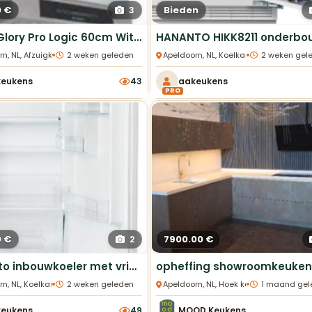
0 €
Bieden
3
Faber Glory Pro Logic 60cm Witte Wandschouwkap
•
•
rn, NL, Afzuigkappen
2 weken geleden
Apeldoorn, NL, Koelkasten
2 weken gel
keukens
43
aakeukens
PRO
0 €
7900.00 €
2
Hananto inbouwkoeler met vriesvak 102cm sleepdeur nieuw
•
•
rn, NL, Koelkasten
2 weken geleden
Apeldoorn, NL, Hoek keukens
1 maand gel
keukens
49
MOOD Keukens