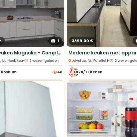
n
3399.00 €
1
Hoekkeuken Magnolia - Compleet & Stijlvol
•
•
 NL, Hoek keukens
2 weken geleden
Lelystad, NL, Parallel Keukens
2 weken gel
 Roshum
48
24/7Kitchen