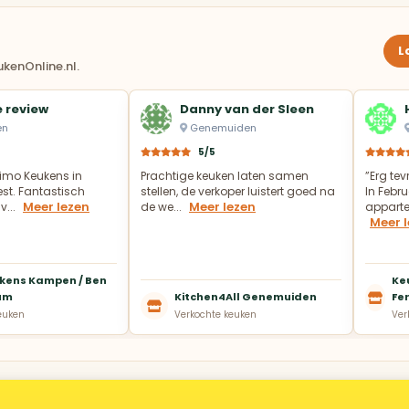
L
kenOnline.nl.
 review
Danny van der Sleen
en
Genemuiden
5/5
imo Keukens in
Prachtige keuken laten samen
”Erg te
t. Fantastisch
stellen, de verkoper luistert goed na
In Febru
Meer lezen
Meer lezen
v...
de we...
appartem
Meer 
kens Kampen / Ben
Ke
um
Kitchen4All Genemuiden
Fer
euken
Verkochte keuken
Ver