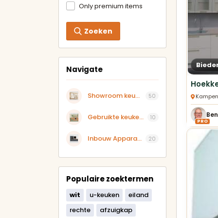
Only premium items
Zoeken
Biede
Navigate
Showroom keukens aangeboden
50
Kampen,
Ben
Gebruikte keukens
10
PRO
Inbouw Apparatuur
20
Populaire zoektermen
wit
u-keuken
eiland
rechte
afzuigkap