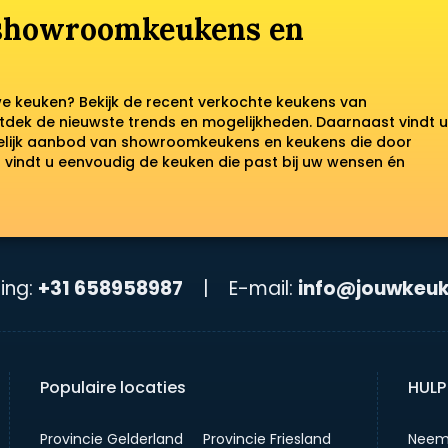
 showroomkeukens en
we keuken? Bekijk de recent verkochte keukens van
tdek de nieuwste trends en mogelijkheden. Daarnaast vindt u
kelijk aanbod van showroomkeukens en keukens die door
vindt u eenvoudig de keuken die past bij uw wensen én
ing:
+31 658958987
|
E-mail:
info@jouwkeuk
Populaire locaties
HULP
Provincie Gelderland
Provincie Friesland
Neem