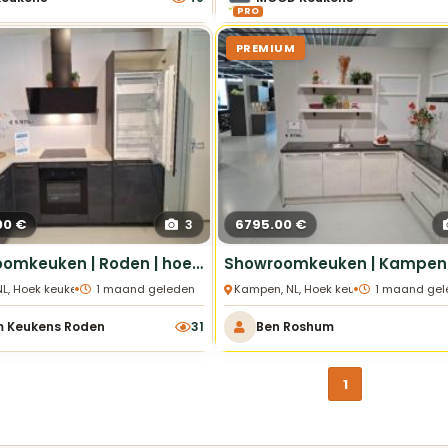
PRO
PREMIUM
00 €
6795.00 €
3
Showroomkeuken | Roden | hoekkeuken Speed in de kleur decor zwart beton
•
•
NL, Hoek keukens
1 maand geleden
Kampen, NL, Hoek keukens
1 maand gel
m Keukens Roden
31
Ben Roshum
1