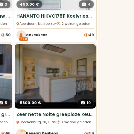
450.00 €
3
4
HANANTO HIKK8211 onderbouw koelkast
wit
nieuw in doos
HANANTO HIKVC17811 Koelvriescombinatie 178cm Nieuw
•
eden
Apeldoorn, NL, Koelkasten
2 weken geleden
50
aakeukens
49
PRO
5800.00 €
5
10
opheffing showroomkeuken greeploos. van €24000 voor €7900,=
Zeer nette Nolte greeploze keuken in hoogglans
•
eden
Doornenburg, NL, Eiland Keukens
1 maand geleden
66
Benelux Keukens
59