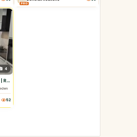
PRO
4
Showroomkeuken | Kampen | Riva beton
wit
eden
52