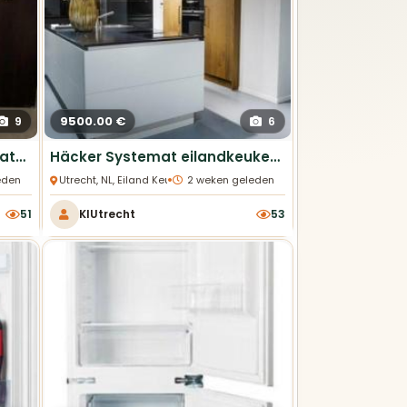
9500.00 €
9
6
Moderne keuken met apparatuur - 377 cm
Häcker Systemat eilandkeuken – gerookt eiken &
•
eden
Utrecht, NL, Eiland Keukens
2 weken geleden
51
KlUtrecht
53