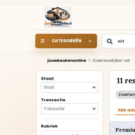
CATEGORIEËN
jouwkeukenonline
>
Zoekresultaten: wit
SHOWROOM
SHOWROOMKEUKEN
S
Staat
11 r
Keukens rechtstreeks uit
de showroom van een
Staat
keukendealer.
Zoekter
Transactie
Rechte keukens
Transactie
Alle ad
Hoekkeukens
Rubriek
Premiu