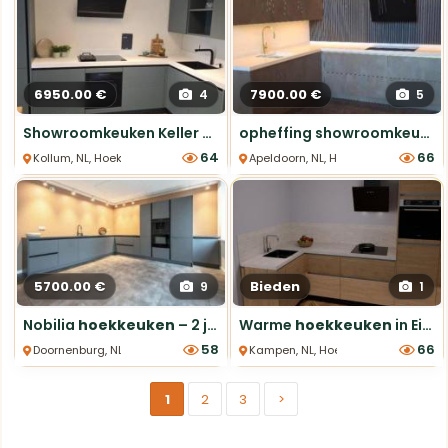
6950.00 €
7900.00 €
4
5
Showroomkeuken Keller cactus Groen zeer compleet
opheffing showroomkeuken greeploos. van €24000 voor €7900,=
64
66
Kollum, NL, Hoek keukens
Apeldoorn, NL, Hoek keukens
5700.00 €
Bieden
9
1
Nobilia
hoekkeuken
– 2 jaar oud, Antraciet grijs
Warme
hoekkeuken
in Eiken Sierra met Greengridz werkblad
58
66
Doornenburg, NL, Hoek Keukens
Kampen, NL, Hoek keukens
1
2
3
>