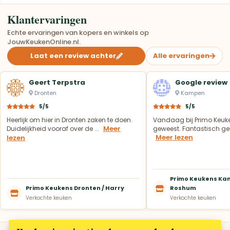
Klantervaringen
Echte ervaringen van kopers en winkels op
JouwKeukenOnline.nl.
Laat een review achter
Alle ervaringen
Geert Terpstra
Google review
Dronten
Kampen
5/5
5/5
Heerlijk om hier in Dronten zaken te doen.
Vandaag bij Primo Keuk
Meer
Duidelijkheid vooraf over de ...
geweest. Fantastisch geh
Meer lezen
lezen
Primo Keukens Kam
Primo Keukens Dronten / Harry
Roshum
Verkochte keuken
Verkochte keuken