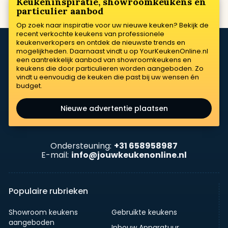
Keukeninspiratie, showroomkeukens en
particulier aanbod
Op zoek naar inspiratie voor uw nieuwe keuken? Bekijk de
recent verkochte keukens van professionele
keukenverkopers en ontdek de nieuwste trends en
mogelijkheden. Daarnaast vindt u op YourKeukenOnline.nl
een aantrekkelijk aanbod van showroomkeukens en
keukens die door particulieren worden aangeboden. Zo
vindt u eenvoudig de keuken die past bij uw wensen én
budget.
Nieuwe advertentie plaatsen
Ondersteuning:
+31 658958987
E-mail:
info@jouwkeukenonline.nl
Populaire rubrieken
Showroom keukens
Gebruikte keukens
aangeboden
Inbouw Apparatuur