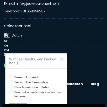
E-mail: info@jouwkeukenonline.nl
Telefoon: +31 658958987
Selecteer taal
Dutch‎
SOCIALE MEDIA
Wanneer heeft u een keuken
nodig
Binnen 3 maanden
Tussen 3 en 6 maanden
Zoeken
Nieuwe advertentie plaatsen
Blog
Over 6 maanden of later
Bedrijven
Ben niet opzoek naar een nieuwe
keuken
Opslaan
U moet een optie selecteren