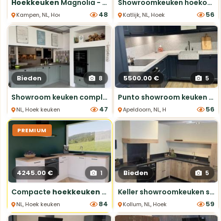
Hoekkeuken
Magnolia - Compleet & Stijlvol
Showroomkeuken hoekopstelling houtlook 249,5x249,5 cm ETNA
48
56
Kampen, NL, Hoek keukens
Katlijk, NL, Hoek keukens
Bieden
5500.00 €
8
5
Showroom keuken compleet met apparatuur €5.245
Punto showroom keuken Midnight Blue 340x218cm
47
56
NL, Hoek keukens
Apeldoorn, NL, Hoek keukens
PREMIUM
4245.00 €
Bieden
1
5
Compacte
hoekkeuken
2.42x1.87m - compleet met apparatuur inclusief montage
Keller showroomkeuken stoer inclusief fornuis
84
59
NL, Hoek keukens
Kollum, NL, Hoek keukens