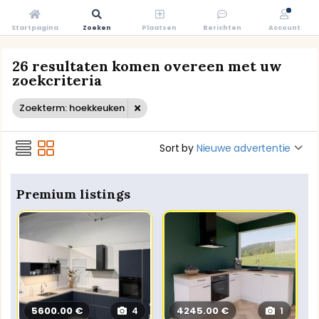
Startpagina
Zoeken
Plaatsen
Berichten
Account
26 resultaten komen overeen met uw
zoekcriteria
Zoekterm: hoekkeuken
Sort by
Nieuwe advertentie
Premium listings
5600.00 €
4245.00 €
4
1