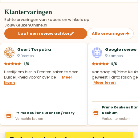
Klantervaringen
Echte ervaringen van kopers en winkels op
JouwKeukenOnline.nl.
Laat een review achter
Alle ervaringen
Geert Terpstra
Google review
Dronten
Kampen
5/5
5/5
Heerlijk om hier in Dronten zaken te doen.
Vandaag bij Primo Keuk
Meer
Duidelijkheid vooraf over de ...
geweest. Fantastisch geh
Meer lezen
lezen
Primo Keukens Kam
Primo Keukens Dronten / Harry
Roshum
Verkochte keuken
Verkochte keuken