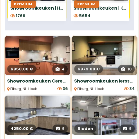
PREMIUM
PREMIUM
Showroomkeuken
| Hardenberg | Easytouch Fjordblauw
Showroomkeuken
| Kampen | Riva beton wit
1769
5654
6950.00 €
6979.00 €
4
10
Showroomkeuken
Cerezo NCS met Richárd Puur Eiken
Showroomkeuken
Ierssel compleet met Etna apparatuur
36
34
Elburg, NL, Hoek keukens
Elburg, NL, Hoek keukens
4250.00 €
Bieden
9
9