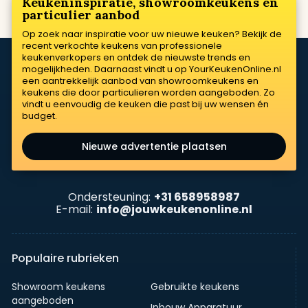
Keukeninspiratie, showroomkeukens en
particulier aanbod
Op zoek naar inspiratie voor uw nieuwe keuken? Bekijk de
recent verkochte keukens van professionele
keukenverkopers en ontdek de nieuwste trends en
mogelijkheden. Daarnaast vindt u op YourKeukenOnline.nl
een aantrekkelijk aanbod van showroomkeukens en
keukens die door particulieren worden aangeboden. Zo
vindt u eenvoudig de keuken die past bij uw wensen én
budget.
Nieuwe advertentie plaatsen
Ondersteuning:
+31 658958987
E-mail:
info@jouwkeukenonline.nl
Populaire rubrieken
Showroom keukens
Gebruikte keukens
aangeboden
Inbouw Apparatuur