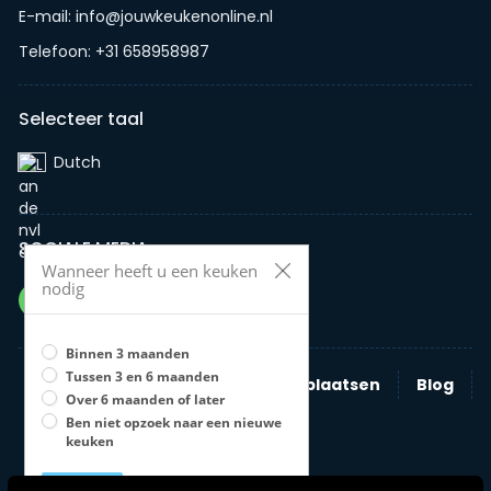
E-mail: info@jouwkeukenonline.nl
Telefoon: +31 658958987
Selecteer taal
Dutch‎
SOCIALE MEDIA
Wanneer heeft u een keuken
nodig
Binnen 3 maanden
Tussen 3 en 6 maanden
Zoeken
Nieuwe advertentie plaatsen
Blog
Over 6 maanden of later
Bedrijven
Ben niet opzoek naar een nieuwe
keuken
Opslaan
U moet een optie selecteren