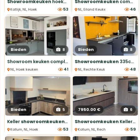
Showroomkeuken
hoekopstelling houtlook 249,5x249,5 cm ETNA
Showroomkeuken
compleet incl. apparatuur vanaf €12.000
53
46
Katlijk, NL, Hoek keukens
NL, Eiland Keukens
Bieden
Bieden
8
8
Showroom keuken compleet met apparatuur €5.245
Showroomkeuken
335cm - compleet met apparatuur
41
48
NL, Hoek keukens
NL, Rechte Keukens
Bieden
7950.00 €
5
6
Keller
showroomkeuken
stoer inclusief fornuis
Showroomkeuken
Keller eiken met dekton blad
53
59
Kollum, NL, Hoek keukens
Kollum, NL, Rechte Keukens