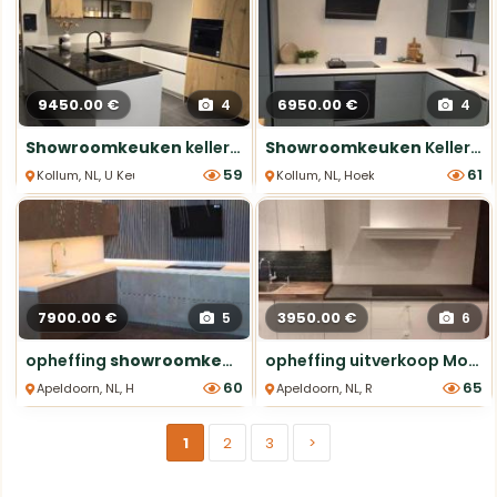
9450.00 €
6950.00 €
4
4
Showroomkeuken
keller u vorm met luxe Bosch apparatuur
Showroomkeuken
Keller cactus Groen zeer compleet
59
61
Kollum, NL, U Keukens
Kollum, NL, Hoek keukens
7900.00 €
3950.00 €
5
6
opheffing
showroomkeuken
greeploos. van €24000 voo
opheffing uitverkoop Moet weg.
60
65
Apeldoorn, NL, Hoek keukens
Apeldoorn, NL, Rechte Keukens
1
2
3
>