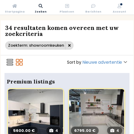
Startpagina
Zoeken
Plaatsen
Berichten
Account
34 resultaten komen overeen met uw
zoekcriteria
Zoekterm: showroomkeuken
Sort by
Nieuwe advertentie
Premium listings
5600.00 €
6795.00 €
4
4